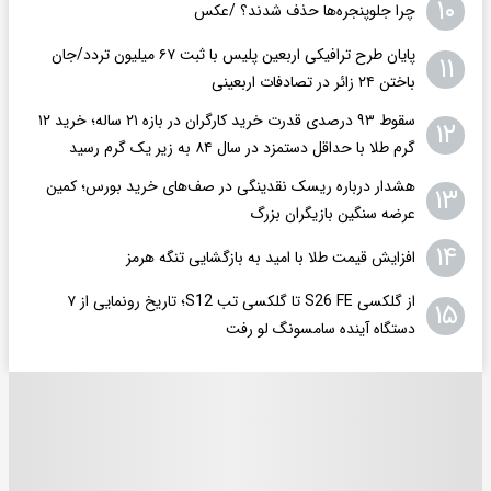
۱۰
چرا جلوپنجره‌ها حذف شدند؟ /عکس
پایان طرح ترافیکی اربعین پلیس با ثبت ۶۷ میلیون تردد/جان
۱۱
باختن ۲۴ زائر در تصادفات اربعینی
سقوط ۹۳ درصدی قدرت خرید کارگران در بازه ۲۱ ساله؛ خرید ۱۲
۱۲
گرم طلا با حداقل دستمزد در سال ۸۴ به زیر یک گرم رسید
هشدار درباره ریسک نقدینگی در صف‌های خرید بورس؛ کمین
۱۳
عرضه سنگین بازیگران بزرگ
۱۴
افزایش قیمت طلا با امید به بازگشایی تنگه هرمز
از گلکسی S26 FE تا گلکسی تب S12؛ تاریخ رونمایی از ۷
۱۵
دستگاه آینده سامسونگ لو رفت