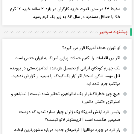
سقوط ۹۳ درصدی قدرت خرید کارگران در بازه ۲۱ ساله؛ خرید ۱۲ گرم
طلا با حداقل دستمزد در سال ۸۴ به زیر یک گرم رسید
پیشنهاد سردبیر
آیا تهران هدف آمریکا قرار می گیرد؟
اگر این اقدامات را نکنیم حملات پیاپی آمریکا به ایران حتمی است
یک چهارم کودکان ایرانی از تحصیل بازمانده اند/بهزیستی در پرونده
قتل مهسا شاکی است/ اگر آزار یک کودک را ببینید و گزارش ندهید،
مرتکب جرم شده اید
هیچ چیز خطرناک‌تر از یک نتانیاهوی تحقیر شده نیست | نتانیاهو و
استراتژی «تنش دائمی»
رئیس تازه ارتش آمریکا؛ یک ژنرال چهار ستاره تندرو که دوست
صمیمی هگست است | کریستوفر لانو کیست؟
راز تازه در چهره مونالیزا | فرضیه‌ای جدید درباره مشهورترین لبخند