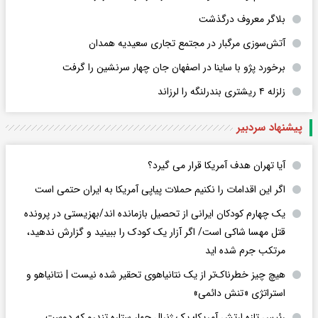
بلاگر معروف درگذشت
آتش‌سوزی مرگبار در مجتمع تجاری سعیدیه همدان
برخورد پژو با ساینا در اصفهان جان چهار سرنشین را گرفت
زلزله ۴ ریشتری بندرلنگه را لرزاند
پیشنهاد سردبیر
آیا تهران هدف آمریکا قرار می گیرد؟
اگر این اقدامات را نکنیم حملات پیاپی آمریکا به ایران حتمی است
یک چهارم کودکان ایرانی از تحصیل بازمانده اند/بهزیستی در پرونده
قتل مهسا شاکی است/ اگر آزار یک کودک را ببینید و گزارش ندهید،
مرتکب جرم شده اید
هیچ چیز خطرناک‌تر از یک نتانیاهوی تحقیر شده نیست | نتانیاهو و
استراتژی «تنش دائمی»
رئیس تازه ارتش آمریکا؛ یک ژنرال چهار ستاره تندرو که دوست