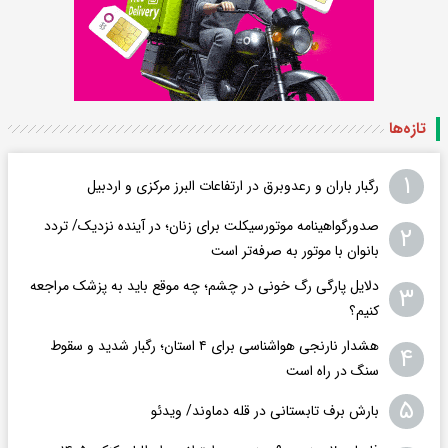
تازه‌ها
۱
رگبار باران و رعدوبرق در ارتفاعات البرز مرکزی و اردبیل
صدورگواهینامه موتورسیکلت برای زنان؛ در آینده نزدیک/ تردد
۲
بانوان با موتور به‌ صرفه‌تر است
دلایل پارگی رگ خونی در چشم؛ چه موقع باید به پزشک مراجعه
۳
کنیم؟
هشدار نارنجی هواشناسی برای ۴ استان؛ رگبار شدید و سقوط
۴
سنگ در راه است
۵
بارش برف تابستانی در قله دماوند/ ویدئو