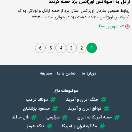
اراذل به آمبولانس اورژانس یزد حمله کردند
روابط عمومی سازمان اورژانس استان یزد از حمله اراذل و اوباش به کد
آمبولانس اورژانس منطقه هشت یزد در حوالی ساعت ۲۳:۳۰…
۰۷ شهریور ۱۴۰۰
1
6
5
4
3
2
درباره ما
تماس با ما
مسابقه
موضوعات داغ
جنگ ایران و آمریکا
دونالد ترامپ
توافق ایران و آمریکا
مسعود پزشکیان
حمله آمریکا به ایران
سرگرمی
فال حافظ
مذاکره ایران و آمریکا
تنگه هرمز