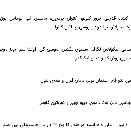
کننده قدرتی: ترور کلونو، آنتوان پوترون، ماتیس انو، توماس پوژول
ه استرلائو، نوآ دوفلو روسی و ناتان کانوا
یانی: نیکولاس لگاف، سیمون مگنین، موسی گی، اوکئا میر، ژولز دو
سیمون روئریگ و دنیل ایگبکدو
ر: تئو فار، استفان بویر، ناتان فرال و هنری لئون
نجامین دیز، لوکا رامون، تیبو لوبیر و کورنتین فلوس