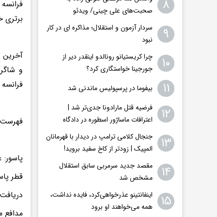
۸
فرانسه 
صحبت‌های علی چینی/ ویدئو
برتری خ
سردار آزمون و استقلال؛ مذاکره ای در کار
۹
نبود
چرا کریستیانو رونالدو اینقدر دیر از
۱۰
جورجینا خواستگاری کرد؟
و شاگرد
فرانسه 
۱۱
بیفوما در پرسپولیس ماندنی شد
فرضیه قتل مارادونا جدی‌تر شد |
۱۲
اعترافات ماساژور اسطوره در دادگاه
فهرست ب
جنجال کلامی ترامپ در دیدار با قهرمانان
۱۳
المپیک | زودتر از کاخ سفید بروید!
پاسور: ع
مقصد جدید سرمربی سابق استقلال
۱۴
قطر پاس
مشخص شد
دریافت‌
اینفانتینو عذرخواهی‌کرد، فایده نداشت،
۱۵
همه می‌خواهند او برود
مدافع م