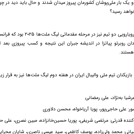
و یک بار ملی‌پوشان کشورمان پیروز میدان شدند و حال باید دید در چه
واهد رسید؟
آخرین رویارویی دو تیم نیز در م
ان روبرتو پیاتزا در اندیشه جبران این نتیجه و کسب پیروزی بعد 
هستند.
ازیکنان تیم ملی والیبال ایران در هفته دوم لیگ ملت‌ها نیز به قرار زی
رشیا به‌نژاد، علی رمضانی
ور: علی حاجی‌پور، پویا آریاخواه، محسن دلاوری
کننده قدرتی: مرتضی شریفی، پوریا حسین‌خانزاده، مبین نصری، علی
یانی: محمد ولی‌زاده، یوسف کاظمی، سید عیسی ناصری، شایان محراب