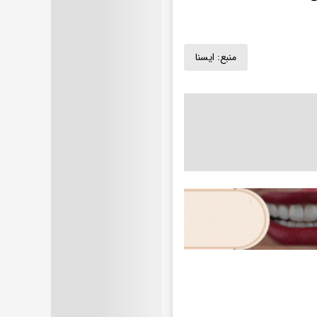
منبع:
ايسنا