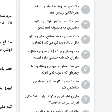
پشت پرده پرونده فساد و رابطه
۱
غیراخلاقی‌ رئیس فیفا
دریافت 
ضربه تازه به رئیس فوتبال | رشوه
۲
الکساندر
میلیاردی به معشوقه اینفانتینو
خانه مجلل محمد صلاح، جایی که او
۳
مدافع م
مثل پادشاه زندگی می‌کند | تصاویر
اوئتز، 
یک رسوایی بزرگ | فدراسیون فوتبال به
۴
داوران خدمات جنسی داده است!
فهرست ممنوعه عروسی رونالدو | ۱۰
۵
قطر پاسو
چهره‌ای که دعوت نمی‌شوند
مقصد جدید گلر سابق پرسپولیس
۶
لیبرو: ب
مشخص شد
ملی‌پوشان ایران چگونه برای باشگاه‌های
۷
امارات درآمد ساختند؟
واکنش تند مرتضی فنونی زاده به