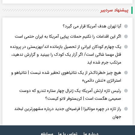
پیشنهاد سردبیر
آیا تهران هدف آمریکا قرار می گیرد؟
اگر این اقدامات را نکنیم حملات پیاپی آمریکا به ایران حتمی است
یک چهارم کودکان ایرانی از تحصیل بازمانده اند/بهزیستی در پرونده
قتل مهسا شاکی است/ اگر آزار یک کودک را ببینید و گزارش ندهید،
مرتکب جرم شده اید
هیچ چیز خطرناک‌تر از یک نتانیاهوی تحقیر شده نیست | نتانیاهو و
استراتژی «تنش دائمی»
رئیس تازه ارتش آمریکا؛ یک ژنرال چهار ستاره تندرو که دوست
صمیمی هگست است | کریستوفر لانو کیست؟
راز تازه در چهره مونالیزا | فرضیه‌ای جدید درباره مشهورترین لبخند
جهان
درباره ما
تماس با ما
مسابقه