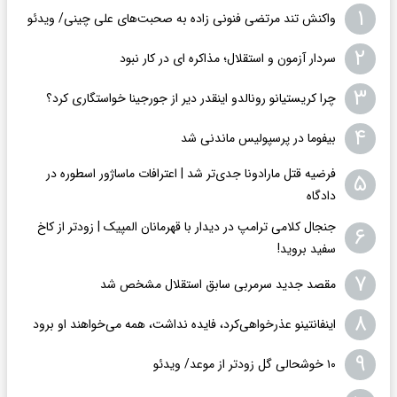
۱
واکنش تند مرتضی فنونی زاده به صحبت‌های علی چینی/ ویدئو
۲
سردار آزمون و استقلال؛ مذاکره ای در کار نبود
۳
چرا کریستیانو رونالدو اینقدر دیر از جورجینا خواستگاری کرد؟
۴
بیفوما در پرسپولیس ماندنی شد
فرضیه قتل مارادونا جدی‌تر شد | اعترافات ماساژور اسطوره در
۵
دادگاه
جنجال کلامی ترامپ در دیدار با قهرمانان المپیک | زودتر از کاخ
۶
سفید بروید!
۷
مقصد جدید سرمربی سابق استقلال مشخص شد
۸
اینفانتینو عذرخواهی‌کرد، فایده نداشت، همه می‌خواهند او برود
۹
۱۰ خوشحالی گل زودتر از موعد/ ویدئو