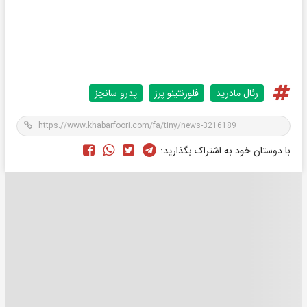
رئال مادرید
فلورنتینو پرز
پدرو سانچز
با دوستان خود به اشتراک بگذارید: