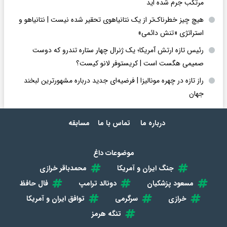
مرتکب جرم شده اید
هیچ چیز خطرناک‌تر از یک نتانیاهوی تحقیر شده نیست | نتانیاهو و
استراتژی «تنش دائمی»
رئیس تازه ارتش آمریکا؛ یک ژنرال چهار ستاره تندرو که دوست
صمیمی هگست است | کریستوفر لانو کیست؟
راز تازه در چهره مونالیزا | فرضیه‌ای جدید درباره مشهورترین لبخند
جهان
درباره ما
تماس با ما
مسابقه
موضوعات داغ
جنگ ایران و آمریکا
محمدباقر خرازی
مسعود پزشکیان
دونالد ترامپ
فال حافظ
خرازی
سرگرمی
توافق ایران و آمریکا
تنگه هرمز