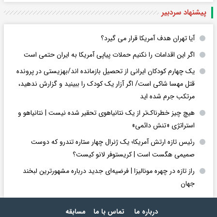
پیشنهاد سردبیر
آیا تهران هدف آمریکا قرار می گیرد؟
اگر این اقدامات را نکنیم حملات پیاپی آمریکا به ایران حتمی است
یک چهارم کودکان ایرانی از تحصیل بازمانده اند/بهزیستی در پرونده
قتل مهسا شاکی است/ اگر آزار یک کودک را ببینید و گزارش ندهید،
مرتکب جرم شده اید
هیچ چیز خطرناک‌تر از یک نتانیاهوی تحقیر شده نیست | نتانیاهو و
استراتژی «تنش دائمی»
رئیس تازه ارتش آمریکا؛ یک ژنرال چهار ستاره تندرو که دوست
صمیمی هگست است | کریستوفر لانو کیست؟
راز تازه در چهره مونالیزا | فرضیه‌ای جدید درباره مشهورترین لبخند
جهان
درباره ما
تماس با ما
مسابقه