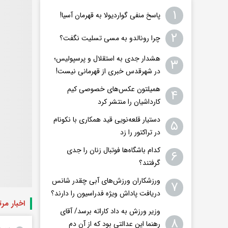
۱
پاسخ منفی گواردیولا به قهرمان آسیا!
۲
چرا رونالدو به مسی تسلیت نگفت؟
هشدار جدی به استقلال و پرسپولیس؛
۳
در شهرقدس خبری از قهرمانی نیست!
همیلتون عکس‌های خصوصی کیم‌
۴
کارداشیان را منتشر کرد
دستیار قلعه‌نویی قید همکاری با نکونام
۵
در تراکتور را زد
کدام باشگاه‌ها فوتبال زنان را جدی
۶
گرفتند؟
ورزشکاران ورزش‌های آبی چقدر شانس
۷
دریافت پاداش ویژه فدراسیون را دارند؟
اخبار مر
وزیر ورزش به داد کاراته برسد/ آقای
۸
رهنما این عدالتی بود که از آن دم