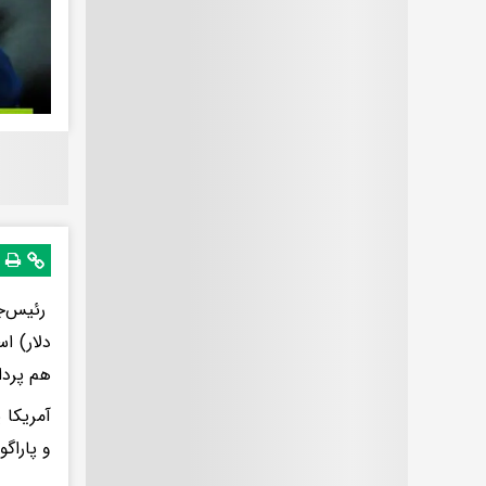
دلار) ا
هم پردا
و پاراگو