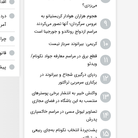
اقدام ترامپ
می‌زدی؟
درد
هجوم هزاران هوادار کریستیانو به
۹
عروس سرگردان؛ آنها تصور می‌کردند
آمر
مراسم ازدواج رونالدو و جورجینا است
چرا 
۱۰
کریمی: بیرانوند سرباز نیست
قانون
قطع برق در مراسم معارفه جواد نکونام/
۱۱
ویدئو
پیشن
ردپای درگیری شجاع و بیرانوند در
۱۲
برکناری سرمربی تراکتور
واکنش خیبر به انتشار برخی پوسترهای
۱۳
منتسب به این باشگاه در فضای مجازی
تصاویر لیونل مسی در مراسم خاکسپاری
۱۴
پدرش
پشت‌پردۀ انتخاب نکونام به‌جای ربیعی
۱۵
در ترا‌کتور