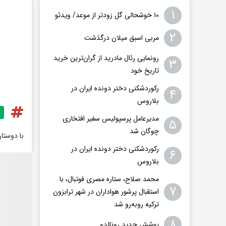
۱
۱۰ خوشحالی گل زودتر از موعد/ ویدئو
۲
مربی اسبق میلان درگذشت
رونمایی رئال مادرید از گران‌ترین خرید
۳
تاریخ خود
رکوردشکنی دختر دونده ایران در
۴
بلاروس
مدیرعامل پرسپولیس سفیر افتخاری
۵
چوگان شد
با دوستا
رکوردشکنی دختر دونده ایران در
۶
بلاروس
محمد صلاح، ستاره مصری فوتبال، با
۷
استقبال پرشور هواداران در شهر ترابزون
ترکیه روبه‌رو شد
۸
پوشش جدید رونالدو