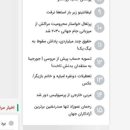
۹
اینفانتینو زیر بار استعفا نرفت
پرتغال خواستار محرومیت مراکش از
۱۰
میزبانی جام جهانی ۲۰۳۰ شد
حقوق چند میلیاردی، پاداش سقوط به
۱۱
لیگ یک!
تسویه حساب پیش از عروسی | جورجینا
۱۲
به منتقدان بدنش تاخت!
تعطیلات دونفره امباپه و خانم بازیگر/
۱۳
عکس
۱۴
مربی خارجی از پرسپولیس دور شد
رحمان عموزاد تنها صدرنشین برترین
اخبار مر
۱۵
آزادکاران جهان
برد 