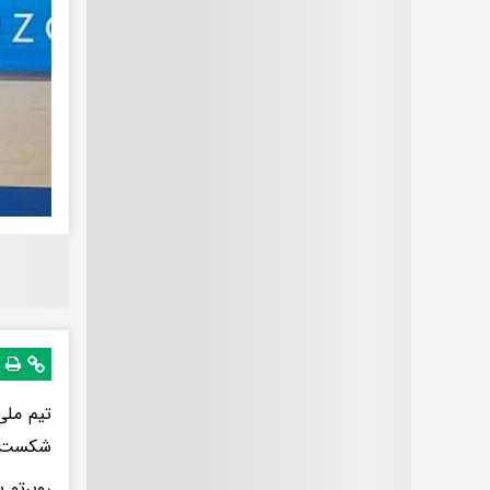
شکست د
روبرتو 