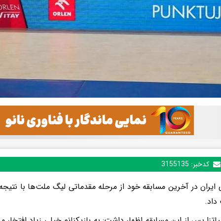
کدخبر:
3155135
اد.
پیاتزا پس از این مسابقه اظهار داشت: به بازیکنانم خیلی زیاد افتخار 