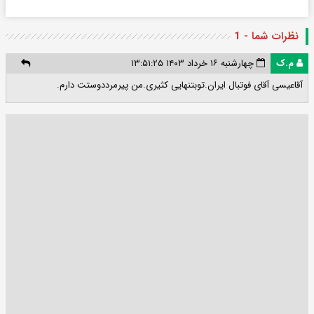
نظرات شما - 1
م.ک
چهارشنبه ۱۶ خرداد ۱۴۰۳ ۱۳:۵۱:۲۵
آقاعیسی آقای فوتبال ایران.توبتنهایی کثیری.من پیرمرددوستت دارم.