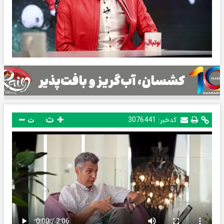
ت
کدخبر:
3076441
ت