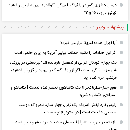
دومی حنا زرین‌کمر در رنکینگ المپیکی تکواندو/ آرین سلیمی و ناهید
کیانی در رده ۱۵ و ۴۲
پیشنهاد سردبیر
آیا تهران هدف آمریکا قرار می گیرد؟
اگر این اقدامات را نکنیم حملات پیاپی آمریکا به ایران حتمی است
یک چهارم کودکان ایرانی از تحصیل بازمانده اند/بهزیستی در پرونده
قتل مهسا شاکی است/ اگر آزار یک کودک را ببینید و گزارش ندهید،
مرتکب جرم شده اید
هیچ چیز خطرناک‌تر از یک نتانیاهوی تحقیر شده نیست | نتانیاهو و
استراتژی «تنش دائمی»
رئیس تازه ارتش آمریکا؛ یک ژنرال چهار ستاره تندرو که دوست
صمیمی هگست است | کریستوفر لانو کیست؟
راز تازه در چهره مونالیزا | فرضیه‌ای جدید درباره مشهورترین لبخند
جهان