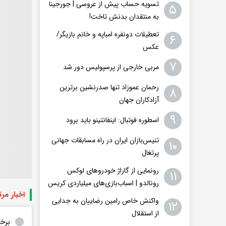
تسویه حساب پیش از عروسی | جورجینا
۵
به منتقدان بدنش تاخت!
تعطیلات دونفره امباپه و خانم بازیگر/
۶
عکس
۷
مربی خارجی از پرسپولیس دور شد
رحمان عموزاد تنها صدرنشین برترین
۸
آزادکاران جهان
۹
اسطوره فوتبال: اینفانتینو باید برود
تنیس‌بازان ایران در راه مسابقات جهانی
۱۰
پرتغال
رونمایی از گاراژ خودروهای لوکس
۱۱
رونالدو | اسباب‌‌بازی‌های میلیاردی کریس
اخبار مر
واکنش خاص رامین رضاییان به جدایی
۱۲
از استقلال
برخو