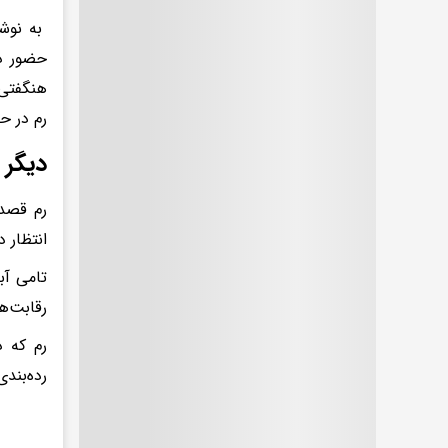
به نوشت
حضور در
هنگفتی 
رم در ح
دیگر 
رم قصد 
انتظار دارند برای ای
تامی آب
رقابت‌ه
رم که د
رده‌بندی سری آ ب