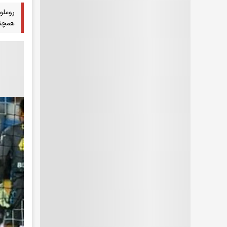
روملو
همچنا