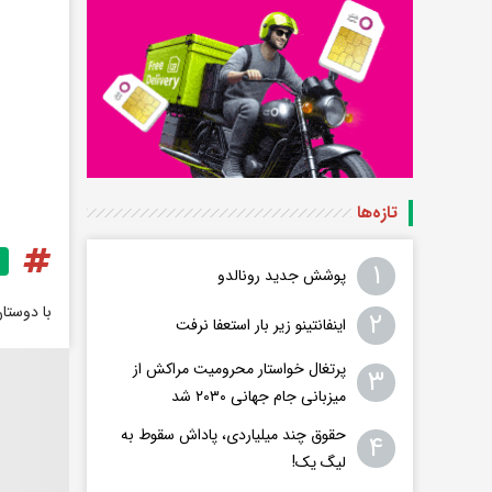
تازه‌ها
۱
پوشش جدید رونالدو
با دوستا
۲
اینفانتینو زیر بار استعفا نرفت
پرتغال خواستار محرومیت مراکش از
۳
میزبانی جام جهانی ۲۰۳۰ شد
حقوق چند میلیاردی، پاداش سقوط به
۴
لیگ یک!