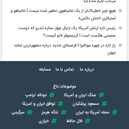
مرتکب جرم شده اید
هیچ چیز خطرناک‌تر از یک نتانیاهوی تحقیر شده نیست | نتانیاهو و
استراتژی «تنش دائمی»
رئیس تازه ارتش آمریکا؛ یک ژنرال چهار ستاره تندرو که دوست
صمیمی هگست است | کریستوفر لانو کیست؟
راز تازه در چهره مونالیزا | فرضیه‌ای جدید درباره مشهورترین لبخند
جهان
درباره ما
تماس با ما
مسابقه
موضوعات داغ
جنگ ایران و آمریکا
دونالد ترامپ
مسعود پزشکیان
توافق ایران و آمریکا
حمله آمریکا به ایران
تنگه هرمز
سرگرمی
فال حافظ
خرازی