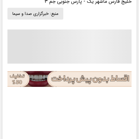
خلیج فارس ماشهر یک - پارس جنوبی جم ۳
منبع:
خبرگزاری صدا و سیما