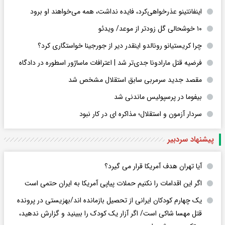
اینفانتینو عذرخواهی‌کرد، فایده نداشت، همه می‌خواهند او برود
۱۰ خوشحالی گل زودتر از موعد/ ویدئو
چرا کریستیانو رونالدو اینقدر دیر از جورجینا خواستگاری کرد؟
فرضیه قتل مارادونا جدی‌تر شد | اعترافات ماساژور اسطوره در دادگاه
مقصد جدید سرمربی سابق استقلال مشخص شد
بیفوما در پرسپولیس ماندنی شد
سردار آزمون و استقلال؛ مذاکره ای در کار نبود
پیشنهاد سردبیر
آیا تهران هدف آمریکا قرار می گیرد؟
اگر این اقدامات را نکنیم حملات پیاپی آمریکا به ایران حتمی است
یک چهارم کودکان ایرانی از تحصیل بازمانده اند/بهزیستی در پرونده
قتل مهسا شاکی است/ اگر آزار یک کودک را ببینید و گزارش ندهید،