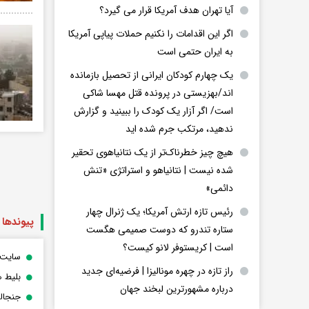
آیا تهران هدف آمریکا قرار می گیرد؟
اگر این اقدامات را نکنیم حملات پیاپی آمریکا
به ایران حتمی است
یک چهارم کودکان ایرانی از تحصیل بازمانده
اند/بهزیستی در پرونده قتل مهسا شاکی
است/ اگر آزار یک کودک را ببینید و گزارش
ندهید، مرتکب جرم شده اید
هیچ چیز خطرناک‌تر از یک نتانیاهوی تحقیر
شده نیست | نتانیاهو و استراتژی «تنش
دائمی»
رئیس تازه ارتش آمریکا؛ یک ژنرال چهار
پیوندها
ستاره تندرو که دوست صمیمی هگست
است | کریستوفر لانو کیست؟
سایت 
راز تازه در چهره مونالیزا | فرضیه‌ای جدید
بلیط ه
درباره مشهورترین لبخند جهان
جنجالی