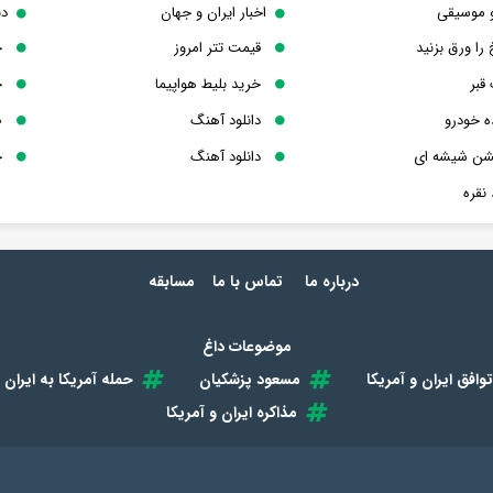
و موسیقی
اخبار ایران و جهان
دن
 را ورق بزنید
قیمت تتر امروز
خ
قبر
خرید بلیط هواپیما
خ
ه خودرو
دانلود آهنگ
ص
یشن شیشه ای
دانلود آهنگ
خ
نقره
درباره ما
تماس با ما
مسابقه
موضوعات داغ
توافق ایران و آمریکا
مسعود پزشکیان
حمله آمریکا به ایران
مذاکره ایران و آمریکا