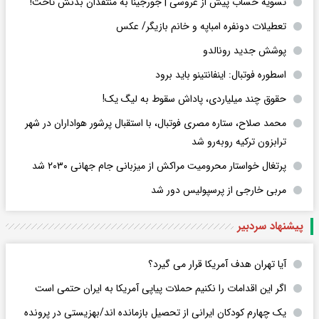
تسویه حساب پیش از عروسی | جورجینا به منتقدان بدنش تاخت!
تعطیلات دونفره امباپه و خانم بازیگر/ عکس
پوشش جدید رونالدو
اسطوره فوتبال: اینفانتینو باید برود
حقوق چند میلیاردی، پاداش سقوط به لیگ یک!
محمد صلاح، ستاره مصری فوتبال، با استقبال پرشور هواداران در شهر
ترابزون ترکیه روبه‌رو شد
پرتغال خواستار محرومیت مراکش از میزبانی جام جهانی ۲۰۳۰ شد
مربی خارجی از پرسپولیس دور شد
پیشنهاد سردبیر
آیا تهران هدف آمریکا قرار می گیرد؟
اگر این اقدامات را نکنیم حملات پیاپی آمریکا به ایران حتمی است
یک چهارم کودکان ایرانی از تحصیل بازمانده اند/بهزیستی در پرونده