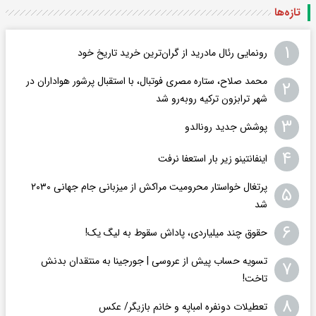
تازه‌ها
۱
رونمایی رئال مادرید از گران‌ترین خرید تاریخ خود
محمد صلاح، ستاره مصری فوتبال، با استقبال پرشور هواداران در
۲
شهر ترابزون ترکیه روبه‌رو شد
۳
پوشش جدید رونالدو
۴
اینفانتینو زیر بار استعفا نرفت
پرتغال خواستار محرومیت مراکش از میزبانی جام جهانی ۲۰۳۰
۵
شد
۶
حقوق چند میلیاردی، پاداش سقوط به لیگ یک!
تسویه حساب پیش از عروسی | جورجینا به منتقدان بدنش
۷
تاخت!
۸
تعطیلات دونفره امباپه و خانم بازیگر/ عکس