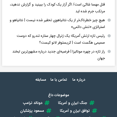
قتل مهسا شاکی است/ اگر آزار یک کودک را ببینید و گزارش ندهید،
مرتکب جرم شده اید
هیچ چیز خطرناک‌تر از یک نتانیاهوی تحقیر شده نیست | نتانیاهو و
استراتژی «تنش دائمی»
رئیس تازه ارتش آمریکا؛ یک ژنرال چهار ستاره تندرو که دوست
صمیمی هگست است | کریستوفر لانو کیست؟
راز تازه در چهره مونالیزا | فرضیه‌ای جدید درباره مشهورترین لبخند
جهان
درباره ما
تماس با ما
مسابقه
موضوعات داغ
جنگ ایران و آمریکا
دونالد ترامپ
توافق ایران و آمریکا
مسعود پزشکیان