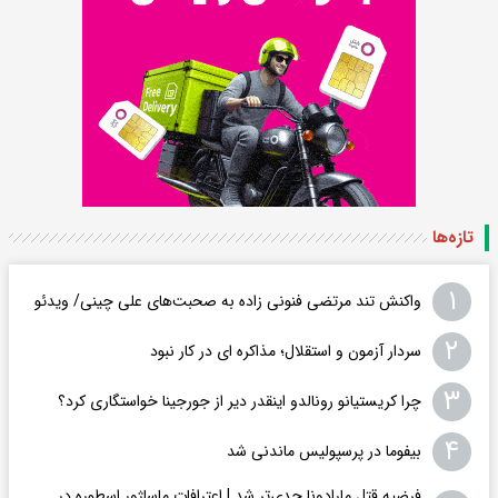
تازه‌ها
۱
واکنش تند مرتضی فنونی زاده به صحبت‌های علی چینی/ ویدئو
۲
سردار آزمون و استقلال؛ مذاکره ای در کار نبود
۳
چرا کریستیانو رونالدو اینقدر دیر از جورجینا خواستگاری کرد؟
۴
بیفوما در پرسپولیس ماندنی شد
فرضیه قتل مارادونا جدی‌تر شد | اعترافات ماساژور اسطوره در