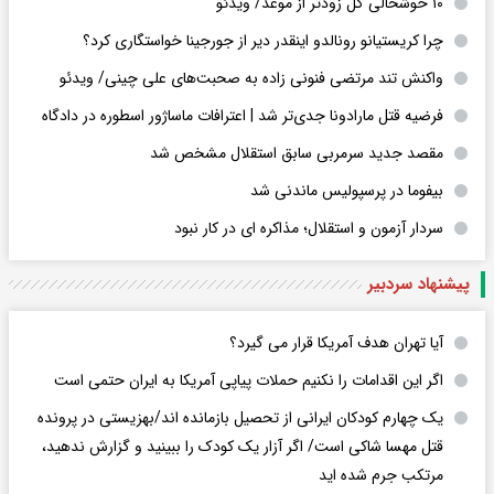
۱۰ خوشحالی گل زودتر از موعد/ ویدئو
چرا کریستیانو رونالدو اینقدر دیر از جورجینا خواستگاری کرد؟
واکنش تند مرتضی فنونی زاده به صحبت‌های علی چینی/ ویدئو
فرضیه قتل مارادونا جدی‌تر شد | اعترافات ماساژور اسطوره در دادگاه
مقصد جدید سرمربی سابق استقلال مشخص شد
بیفوما در پرسپولیس ماندنی شد
سردار آزمون و استقلال؛ مذاکره ای در کار نبود
پیشنهاد سردبیر
آیا تهران هدف آمریکا قرار می گیرد؟
اگر این اقدامات را نکنیم حملات پیاپی آمریکا به ایران حتمی است
یک چهارم کودکان ایرانی از تحصیل بازمانده اند/بهزیستی در پرونده
قتل مهسا شاکی است/ اگر آزار یک کودک را ببینید و گزارش ندهید،
مرتکب جرم شده اید