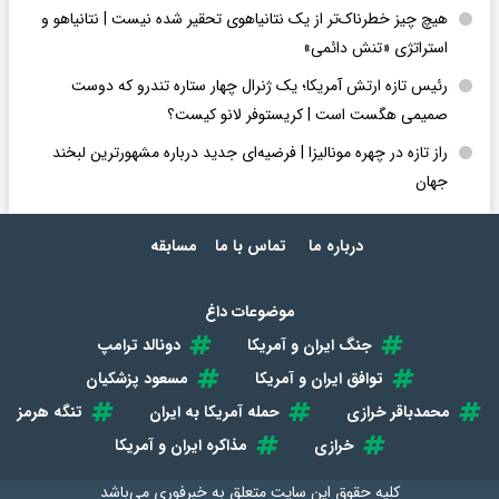
هیچ چیز خطرناک‌تر از یک نتانیاهوی تحقیر شده نیست | نتانیاهو و
استراتژی «تنش دائمی»
رئیس تازه ارتش آمریکا؛ یک ژنرال چهار ستاره تندرو که دوست
صمیمی هگست است | کریستوفر لانو کیست؟
راز تازه در چهره مونالیزا | فرضیه‌ای جدید درباره مشهورترین لبخند
جهان
درباره ما
تماس با ما
مسابقه
موضوعات داغ
جنگ ایران و آمریکا
دونالد ترامپ
توافق ایران و آمریکا
مسعود پزشکیان
محمدباقر خرازی
حمله آمریکا به ایران
تنگه هرمز
خرازی
مذاکره ایران و آمریکا
کلیه حقوق این سایت متعلق به
خبرفوری
می‌باشد