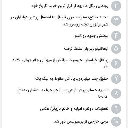
۲
رونمایی رئال مادرید از گران‌ترین خرید تاریخ خود
محمد صلاح، ستاره مصری فوتبال، با استقبال پرشور هواداران در
۳
شهر ترابزون ترکیه روبه‌رو شد
۴
پوشش جدید رونالدو
۵
اینفانتینو زیر بار استعفا نرفت
پرتغال خواستار محرومیت مراکش از میزبانی جام جهانی ۲۰۳۰
۶
شد
۷
حقوق چند میلیاردی، پاداش سقوط به لیگ یک!
تسویه حساب پیش از عروسی | جورجینا به منتقدان بدنش
۸
تاخت!
۹
تعطیلات دونفره امباپه و خانم بازیگر/ عکس
۱۰
مربی خارجی از پرسپولیس دور شد