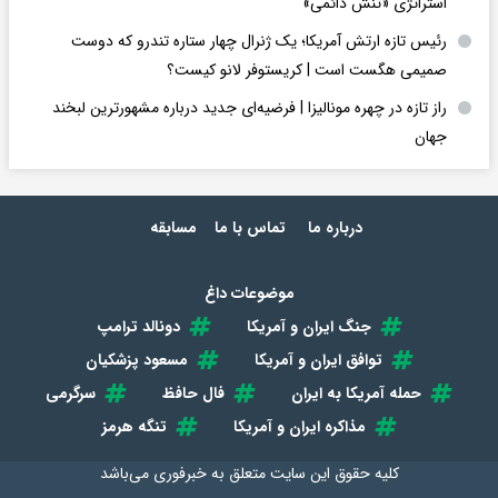
استراتژی «تنش دائمی»
رئیس تازه ارتش آمریکا؛ یک ژنرال چهار ستاره تندرو که دوست
صمیمی هگست است | کریستوفر لانو کیست؟
راز تازه در چهره مونالیزا | فرضیه‌ای جدید درباره مشهورترین لبخند
جهان
درباره ما
تماس با ما
مسابقه
موضوعات داغ
جنگ ایران و آمریکا
دونالد ترامپ
توافق ایران و آمریکا
مسعود پزشکیان
حمله آمریکا به ایران
فال حافظ
سرگرمی
مذاکره ایران و آمریکا
تنگه هرمز
کلیه حقوق این سایت متعلق به
خبرفوری
می‌باشد