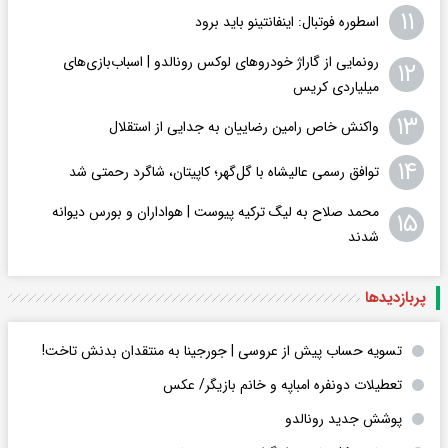
۱۱
اسطوره فوتبال: اینفانتینو باید برود
رونمایی از گاراژ خودروهای لوکس رونالدو | اسباب‌‌بازی‌های
۱۲
میلیاردی کریس
۱۳
واکنش خاص رامین رضاییان به جدایی از استقلال
۱۴
توافق رسمی عالیشاه با گل‌گهر؛ کاپیتان، شاگرد رحمتی شد
محمد صلاح به لیگ ترکیه پیوست | هواداران و بورس دیوانه
۱۵
شدند
پربازدید‌ها
تسویه حساب پیش از عروسی | جورجینا به منتقدان بدنش تاخت!
تعطیلات دونفره امباپه و خانم بازیگر/ عکس
پوشش جدید رونالدو