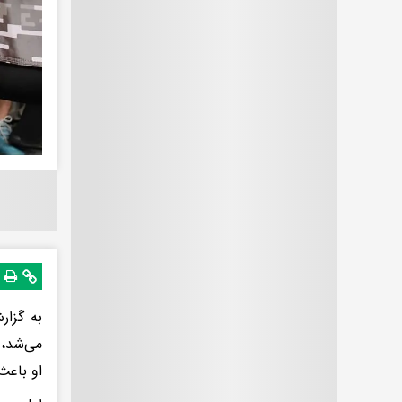
به گزا
او باعث