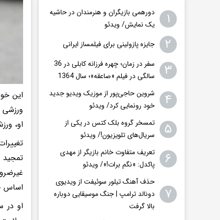
دورهمی بازیگران و هنرمندان در حاشیه
۱
یک نمایش/ ویدئو
۲
جایزه پازولینی برای فیلمساز ایرانی
سفر در زمان؛ چهره فرزانه کابلی در 36
۳
سالگی در فیلم «صاعقه»؛ سال 1364
شروین حاجی‌پور از موزیک ویدیو جدید
این خوا
۴
خود رونمایی کرد/ ویدئو
ورزشی ب
تمسخر گروه بلک کتس در یکی از
او، ورز
۵
سریال‌های تلویزیون!/ ویدئو
تغییرات
تعریف متفاوت خانم بازیگر از مهدی
۶
تمجید ک
پاکدل: «نگم برات!»/ ویدئو
غیرضرور
حذف آهنگ تیلور سوئیفت از ویدیوی
اساس ظ
۷
دونالد ترامپ | جنگ موسیقایی دوباره
او در س
بالا گرفت