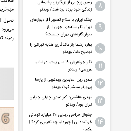
سلامت 
رامین پرچمی از بزرگترین پشیمانی
۸
مهم‌تری
زندگی خود پرده برداشت/ ویدئو
جنگ ایران با سلاح تصویر | از دیوارهای
تحول اد
۹
تهران تا رسانه‌های جهان | راز
می‌رود.
دیوارنگاره‌های تهران چیست؟
زمینه ت
بهاره رهنما راز ماندگاری هدیه تهرانی را
۱۰
توضیح داد/ ویدئو
نگار جواهریان ۱۹ سال پیش در لباس
۱۱
عروسی/ ویدئو
هدی زین العابدین ویدئویی از پارسا
۱۲
پیروزفر منتشر کرد/ ویدئو
مهدی هاشمی: اکبر عبدی چارلی چاپلین
۱۳
ایران بود/ ویدئو
جنجال جراحی زیبایی ۴۰ میلیارد تومانی
۱۴
خواننده زن | چهره او چه تغییری کرد؟ |
عکس