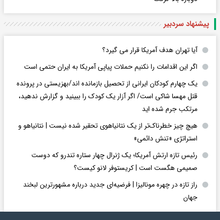
پیشنهاد سردبیر
آیا تهران هدف آمریکا قرار می گیرد؟
اگر این اقدامات را نکنیم حملات پیاپی آمریکا به ایران حتمی است
یک چهارم کودکان ایرانی از تحصیل بازمانده اند/بهزیستی در پرونده
قتل مهسا شاکی است/ اگر آزار یک کودک را ببینید و گزارش ندهید،
مرتکب جرم شده اید
هیچ چیز خطرناک‌تر از یک نتانیاهوی تحقیر شده نیست | نتانیاهو و
استراتژی «تنش دائمی»
رئیس تازه ارتش آمریکا؛ یک ژنرال چهار ستاره تندرو که دوست
صمیمی هگست است | کریستوفر لانو کیست؟
راز تازه در چهره مونالیزا | فرضیه‌ای جدید درباره مشهورترین لبخند
جهان