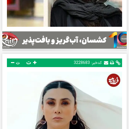
ت
کدخبر:
3228683
ت