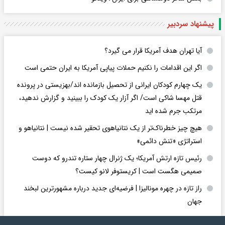
پیشنهاد سردبیر
آیا تهران هدف آمریکا قرار می گیرد؟
اگر این اقدامات را نکنیم حملات پیاپی آمریکا به ایران حتمی است
یک چهارم کودکان ایرانی از تحصیل بازمانده اند/بهزیستی در پرونده
قتل مهسا شاکی است/ اگر آزار یک کودک را ببینید و گزارش ندهید،
مرتکب جرم شده اید
هیچ چیز خطرناک‌تر از یک نتانیاهوی تحقیر شده نیست | نتانیاهو و
استراتژی «تنش دائمی»
رئیس تازه ارتش آمریکا؛ یک ژنرال چهار ستاره تندرو که دوست
صمیمی هگست است | کریستوفر لانو کیست؟
راز تازه در چهره مونالیزا | فرضیه‌ای جدید درباره مشهورترین لبخند
جهان