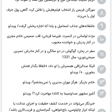
مورگان فریمن راز انتخاب فیلم‌هایش را فاش کرد؛ گاهی پول حرف
۸
اول را می‌زند
۹
عاشقانه‌های جذاب اسماعیل و یلدا که اجازه پخش گرفت/ ویدئو
مژده لواسانی در کنسرت علیرضا قربانی؛ قاب صمیمی خانم مجری
۱۰
در کنار پدرش و خواننده محبوب
سفر در زمان؛ گوگوش در دو سالگی و در کنار مادرش نسرین
۱۱
صبحی‌نوری؛ سال 1331
الیکا عبدالرزاقی همسرش را لو داد؛ «اتفاقا بگذار فحش
۱۲
بخوری...»/ ویدئو
۱۳
خانم بازیگر: هرگز مهران مدیری را نمی‌بخشم!/ ویدئو
۱۴
آشپز مشهور صداوسیما به کانادا مهاجرت کرد؟/ ویدئو
خبرنگار می‌تواند در خدمت کشف حقیقت و اجرای عدالت یا
اینکه ابزار چاپلوسی، باج‌خواهی، گمراه‌سازی و فریب‌کاری باشد/