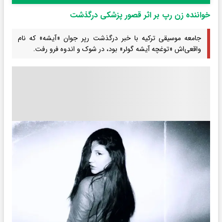
خواننده زن رپ بر اثر قصور پزشکی درگذشت
جامعه موسیقی ترکیه با خبر درگذشت رپر جوان «آیشه» که نام
واقعی‌اش «توغچه آیشه گولر» بود، در شوک و اندوه فرو رفت.