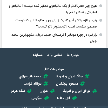
هیچ چیز خطرناک‌تر از یک نتانیاهوی تحقیر شده نیست | نتانیاهو و
استراتژی «تنش دائمی»
رئیس تازه ارتش آمریکا؛ یک ژنرال چهار ستاره تندرو که دوست
صمیمی هگست است | کریستوفر لانو کیست؟
راز تازه در چهره مونالیزا | فرضیه‌ای جدید درباره مشهورترین لبخند
جهان
درباره ما
تماس با ما
مسابقه
موضوعات داغ
جنگ ایران و آمریکا
محمدباقر خرازی
مسعود پزشکیان
دونالد ترامپ
توافق ایران و آمریکا
خرازی
تنگه هرمز
فال حافظ
سرگرمی