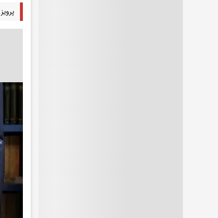
پرویز