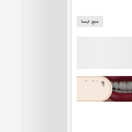
منبع:
ايسنا