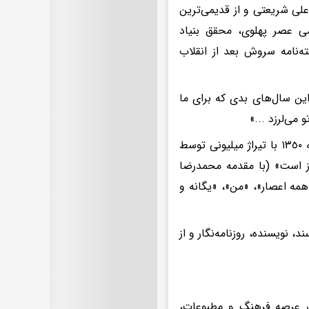
تی بود. او متولد ١٣١٩، ویراستار کتب علی شریعتی و از قدیمی‌ترین
ینیه ارشاد در دهه ١٣٥٠، زندانی سیاسی عصر پهلوی، محقق بنیاد
ته‌نامه سروش بعد از انقلاب
ین سال‌های بدی که برای ما
 می‌لرزد ...»
از آثار خرسند می‌توان به «اسطوره هابیل و قابیل» (که نوار کاست آن در دهه ١٣٥٠ با تیراژ میلیونی توسط
ز است» (با مقدمه محمدرضا
مه اعصار»، «من»، «یگانه و
 نویسنده، روزنامه‌نگار و از
گذار عرصه فرهنگ و مطبوعات،