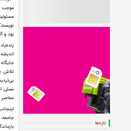
موجب تأ
مسئولی
نویسندگ
بود و آ
زنده‌یا
اندیشه 
جایگاه 
تلاش ب
بی‌تردی
نسلی اس
معاصر س
اینجانب
جامعه ف
تازه‌ها
بازماند