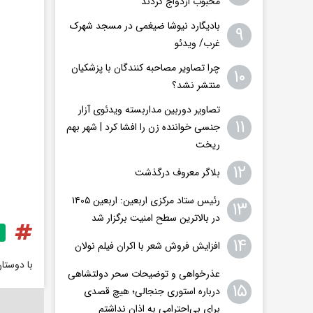
محبوب ازدواج کردند
بادیگارد نیوشا ضیغمی در مسجد شهرک
۹
غرب/ ویدئو
چرا تصاویر مصاحبه کنندگان با پزشکیان
۱۰
منتشر نشد؟
تصاویر دوربین مداربسته ویدئوی آزار
۱۱
جنسی خواننده زن را افشا کرد | شهر بهم
ریخت
۱۲
بلاگر معروف درگذشت
رئیس ستاد مرکزی اربعین: اربعین ۱۴۰۵
۱۳
در بالاترین سطح امنیت برگزار شد
۱۴
افزایش فروش شعر با اکران فیلم نولان
با دوستا
عذرخواهی و توضیحات سحر دولتشاهی
۱۵
درباره استوری جنجالی؛ هیچ قصدی
برای بی‌احترامی به اذان نداشتم