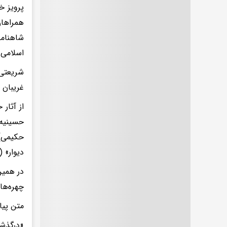
شاهنامه
اسلامی ایران (٠
شریعتی 
غریبان ز
حسینیه 
حکیمی)،
دیوار» (
در همین
چهره‌ها
متن پی
«درگذشت