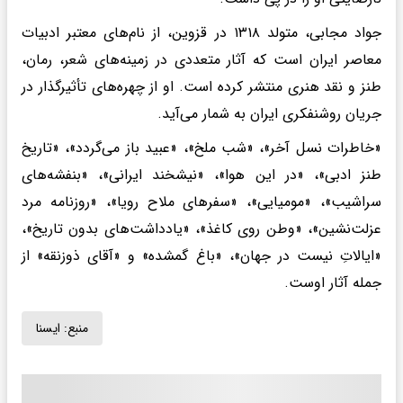
جواد مجابی، متولد ۱۳۱۸ در قزوین، از نام‌های معتبر ادبیات
معاصر ایران است که آثار متعددی در زمینه‌های شعر، رمان،
طنز و نقد هنری منتشر کرده است. او از چهره‌های تأثیرگذار در
جریان روشنفکری ایران به شمار می‌آید.
«خاطرات نسل آخر»، «شب ملخ»، «عبید باز می‌گردد»، «تاریخ
طنز ادبی»، «در این هوا»، «نیشخند ایرانی»، «بنفشه‌های
سراشیب»، «مومیایی»، «سفرهای ملاح رویا»، «روزنامه مرد
عزلت‌نشین»، «وطن روی کاغذ»، «یادداشت‌های بدون تاریخ»،
«ایالاتِ نیست در جهان»، «باغ گمشده» و «آقای ذوزنقه» از
جمله آثار اوست.
منبع:
ايسنا