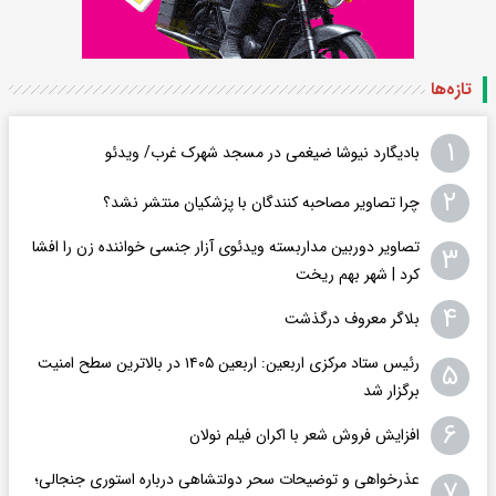
تازه‌ها
۱
بادیگارد نیوشا ضیغمی در مسجد شهرک غرب/ ویدئو
۲
چرا تصاویر مصاحبه کنندگان با پزشکیان منتشر نشد؟
تصاویر دوربین مداربسته ویدئوی آزار جنسی خواننده زن را افشا
۳
کرد | شهر بهم ریخت
۴
بلاگر معروف درگذشت
رئیس ستاد مرکزی اربعین: اربعین ۱۴۰۵ در بالاترین سطح امنیت
۵
برگزار شد
۶
افزایش فروش شعر با اکران فیلم نولان
عذرخواهی و توضیحات سحر دولتشاهی درباره استوری جنجالی؛
۷