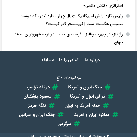
استراتژی «تنش دائمی»
رئیس تازه ارتش آمریکا؛ یک ژنرال چهار ستاره تندرو که دوست
صمیمی هگست است | کریستوفر لانو کیست؟
راز تازه در چهره مونالیزا | فرضیه‌ای جدید درباره مشهورترین لبخند
جهان
درباره ما
تماس با ما
مسابقه
موضوعات داغ
جنگ ایران و آمریکا
دونالد ترامپ
توافق ایران و آمریکا
مسعود پزشکیان
حمله آمریکا به ایران
تنگه هرمز
مذاکره ایران و آمریکا
جنگ ایران و اسرائیل
سرگرمی
کلیه حقوق این سایت متعلق به
خبرفوری
می‌باشد