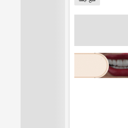
منبع:
ايسنا