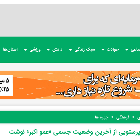
ماعی
حوادث
سبک زندگی
دانش
ورزشی
استان‌ها
ی
فرهنگی
چهره ها
 پرستویی از آخرین وضعیت جسمی «عمو اکبر» نوشت