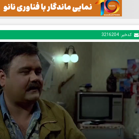
کدخبر:
3216204