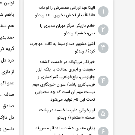
اولین ه
الیکا عبدالرزاقی همسرش را لو داد؛
۱
باهم هم
«اتفاقاً بذار فحش بخوری...»/ ویدئو
هم سفره
خانم بازیگر: هرگز مهران مدیری را
۲
نمی‌بخشم!/ ویدئو
خندیدیم
آشپز مشهور صداوسیما به کانادا مهاجرت
۳
گریه کرد
کرد؟/ ویدئو
درد دل ک
خبرنگار می‌تواند در خدمت کشف
حقیقت و اجرای عدالت یا اینکه ابزار
از نازی 
چاپلوسی، باج‌خواهی، گمراه‌سازی و
۴
عمو اکبر
فریب‌کاری باشد/ عنوان خبرنگاری مهم
نیست مهم آن است که چه محتوایی
صاف ...
تحت این نام تولید می‌شود
صادق...
آوازخوانی علیرضا خمسه در پشت
۵
دل نازک 
صحنه «استخر»/ ویدئو
پایان معمای هشت‌ساله: اثر مسروقه
دلسوز و 
۶