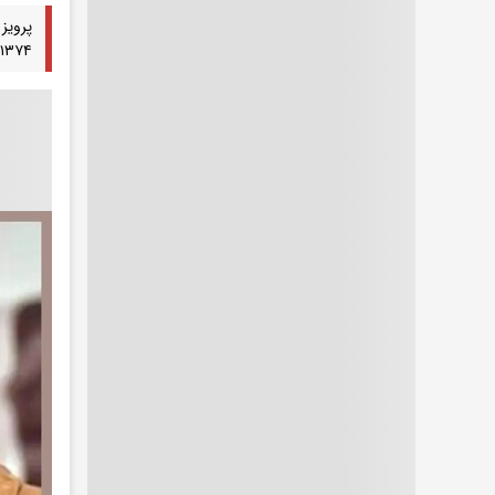
پرویز
۱۳۷۴) از بهبود حال عمومی این هنرمند پیشکسوت خبر داد و در پیامی احساسی، برای «عمو اکبر» آرزوی سلامتی کرد.