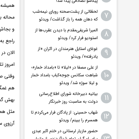
پیکاسو تصادفی پیدا شد!
همیشه م
لحظاتی از پشت‌صحنه رویای نیمه‌شب
۷
محاله ب
که دهان همه را باز گذاشت/ ویدئو
و بجاش 
المیرا شریفی‌مقدم با دیدن عقرب‌ها از
۸
استودیو فرار کرد/ ویدئو
راجع به
غوغای استایل هنرمندان در اکران «از
۹
الان در
یادرفته»/ ویدئو
امروز ت
از علی مصفا در «لیلا» تا «بامداد خمار»؛
۱۰
شباهت سکانس جوجه‌کباب بامداد خمار
وقتی ص
و لیلا سوژه شد/ ویدئو
هم غمگی
بیانیه دبیرخانه شورای اطلاع‌رسانی
۱۱
بهش گفت
دولت به مناسبت روز خبرنگار
مثل همی
شهاب حسینی: از پادگان فرار می‌کردم تا
۱۲
همسرم را ببینم/ ویدئو
آرزوی س
حضور مازیار لرستانی در ختم اکبر عبدی
۱۳
برای او گران تمام شد!/ دزدی از مازیار