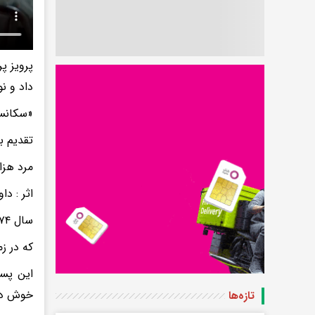
پرویز پ
داد و ن
«سکانسی
تقدیم ب
مرد هزا
اثر : دا
سال ۱۳۷۴
که در زمان خود
این پست
خوش در
تازه‌ها