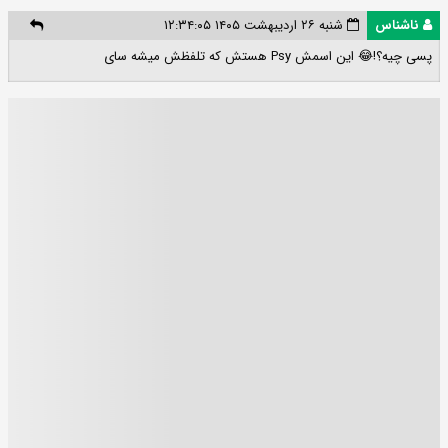
ناشناس
شنبه ۲۶ اردیبهشت ۱۴۰۵ ۱۲:۳۴:۰۵
پسی چیه؟!😂 این اسمش Psy هستش که تلفظش میشه سای