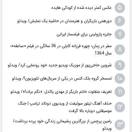
۵
عکس کمتر دیده شده از کودکی هایده
۶
دورهمی بازیگران و هنرمندان در حاشیه یک نمایش/ ویدئو
۷
جایزه پازولینی برای فیلمساز ایرانی
سفر در زمان؛ چهره فرزانه کابلی در 36 سالگی در فیلم «صاعقه»؛
۸
سال 1364
۹
شروین حاجی‌پور از موزیک ویدیو جدید خود رونمایی کرد/ ویدئو
۱۰
تمسخر گروه بلک کتس در یکی از سریال‌های تلویزیون!/ ویدئو
۱۱
تعریف متفاوت خانم بازیگر از مهدی پاکدل: «نگم برات!»/ ویدئو
حذف آهنگ تیلور سوئیفت از ویدیوی دونالد ترامپ | جنگ
۱۲
موسیقایی دوباره بالا گرفت
رامین پرچمی از بزرگترین پشیمانی زندگی خود پرده برداشت/
۱۳
ویدئو