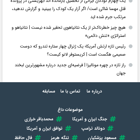
یک چهارم کودکان ایرانی از تحصیل بازمانده اند/بهزیستی در پرونده
قتل مهسا شاکی است/ اگر آزار یک کودک را ببینید و گزارش ندهید،
مرتکب جرم شده اید
هیچ چیز خطرناک‌تر از یک نتانیاهوی تحقیر شده نیست | نتانیاهو و
استراتژی «تنش دائمی»
رئیس تازه ارتش آمریکا؛ یک ژنرال چهار ستاره تندرو که دوست
صمیمی هگست است | کریستوفر لانو کیست؟
راز تازه در چهره مونالیزا | فرضیه‌ای جدید درباره مشهورترین لبخند
جهان
درباره ما
تماس با ما
مسابقه
موضوعات داغ
جنگ ایران و آمریکا
محمدباقر خرازی
دونالد ترامپ
توافق ایران و آمریکا
مسعود پزشکیان
تنگه هرمز
فال حافظ