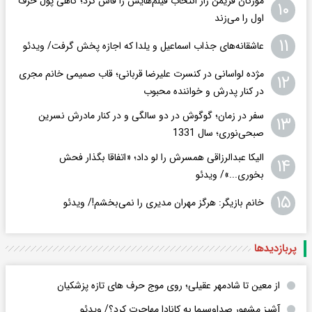
مورگان فریمن راز انتخاب فیلم‌هایش را فاش کرد؛ گاهی پول حرف
۱۰
اول را می‌زند
۱۱
عاشقانه‌های جذاب اسماعیل و یلدا که اجازه پخش گرفت/ ویدئو
مژده لواسانی در کنسرت علیرضا قربانی؛ قاب صمیمی خانم مجری
۱۲
در کنار پدرش و خواننده محبوب
سفر در زمان؛ گوگوش در دو سالگی و در کنار مادرش نسرین
۱۳
صبحی‌نوری؛ سال 1331
الیکا عبدالرزاقی همسرش را لو داد؛ «اتفاقا بگذار فحش
۱۴
بخوری...»/ ویدئو
۱۵
خانم بازیگر: هرگز مهران مدیری را نمی‌بخشم!/ ویدئو
پربازدید‌ها
از معین تا شادمهر عقیلی؛ روی موج حرف های تازه پزشکیان
آشپز مشهور صداوسیما به کانادا مهاجرت کرد؟/ ویدئو