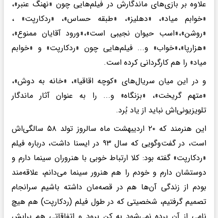
علاوه بر بازی‌های ماندگارش در فیلم‌هایی چون «نهنگ عنبر»،
«خوابم میاد»، «دهلیز»، «طبقه حساس»، «ردکارپت» ،
«روشن»،«اسب حیوان نجیبی است»،«ورود آقایان ممنوع»،
«هزارپا»،«خواب» و... فیلم‌هایی چون «ردکارپت» و «خوابم
میاد» را هم کارگردانی کرده است.
و در این میان سریال‌های «کوچه اقاقیا»، «خانه به دوش»،
«متهم گریخت»، «بزنگاه» و... را به عنوان آثار ماندگار
تلویزیونی‌اش نباید از یاد بُرد.
این هنرمند که ۲۰ اردیبهشت ماه سالروز تولد ۵۸ سالگی‌اش
است، در گفت‌وگویی که سال ۹۳ در ایسنا داشت، درباره فیلم
«ردکارپت» گفته بود: کلا ارتباط خوبی با هنروران سینما دارم و
دوستشان دارم و خودم را هم هنرور سینما می‌دانم، علاقه‌مند
بودم از زندگی آن‌ها هم در قصه‌مان داشته باشیم سرانجام
تصمیم گرفتیم، شخصیتی که در طول فیلم (ردکارپت) هم هیچ
نامی از آن برده نمی‌شود به کن برود و اتفاقاتی هم برایش