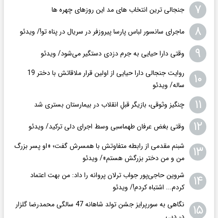
۷
جنجالی ترین انتخاب های مد این روزهای چهره ها
۸
ماجرای سانسور لباس پارسا پیروزفر در سریال در پناه تو!/ ویدئو
۹
وقتی دارا حیایی به جرم دزدی دستگیر می‌شود/ ویدئو
روایت جنجالی دارا حیایی از اولین قرار ملاقاتش با دختر 19
۱۰
ساله/ ویدئو
۱۱
چنگیز وثوقی، بازیگر قبلِ انقلاب در بیمارستان بستری شد
۱۲
وقتی بغض عرفان طهماسبی وسط اجرای دلی ترکید/ ویدئو
شبنم مقدمی از رابطه متفاوتش با همسرش گفت؛ «او پسر بزرگ
۱۳
من و من دختر بزرگش هستم»/ ویدئو
شروین حاجی‌پور جواب ترلان پروانه را داد: من بهت اعتماد
۱۴
کردم... اشتباه کردم!/ ویدئو
نگاهی به سورپرایز جشن تولد شاهانه 47 سالگی محمدرضا گلزار
۱۵
در دبی