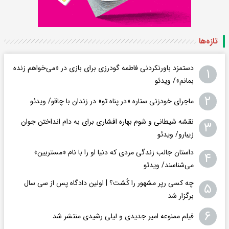
تازه‌ها
دستمزد باورنکردنی فاطمه گودرزی برای بازی در «می‌خواهم زنده
۱
بمانم»/ ویدئو
۲
ماجرای خودزنی ستاره «در پناه تو» در زندان با چاقو/ ویدئو
نقشه شیطانی و شوم بهاره افشاری برای به دام انداختن جوان
۳
زیبارو/ ویدئو
داستان جالب زندگی مردی که دنیا او را با نام «مستربین»
۴
می‌شناسند/ ویدئو
چه کسی رپر مشهور را کُشت؟ | اولین دادگاه پس از سی سال
۵
برگزار شد
۶
فیلم ممنوعه امیر جدیدی و لیلی رشیدی منتشر شد