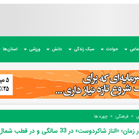
ماعی
حوادث
سبک زندگی
دانش
ورزشی
استان‌ها
ی
فرهنگی
چهره ها
؛ «الناز شاکردوست» در 33 سالگی و در قطب شمال؛ سال 96