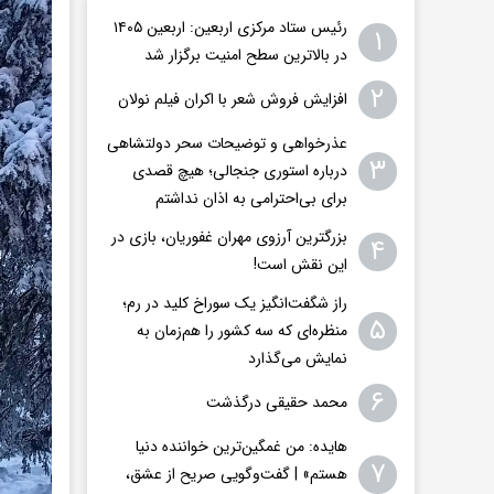
رئیس ستاد مرکزی اربعین: اربعین ۱۴۰۵
۱
در بالاترین سطح امنیت برگزار شد
۲
افزایش فروش شعر با اکران فیلم نولان
عذرخواهی و توضیحات سحر دولتشاهی
۳
درباره استوری جنجالی؛ هیچ قصدی
برای بی‌احترامی به اذان نداشتم
بزرگترین آرزوی مهران غفوریان، بازی در
۴
این نقش است!
راز شگفت‌انگیز یک سوراخ کلید در رم؛
۵
منظره‌ای که سه کشور را هم‌زمان به
نمایش می‌گذارد
۶
محمد حقیقی درگذشت
هایده: من غمگین‌ترین خواننده دنیا
۷
هستم» | گفت‌وگویی صریح از عشق،