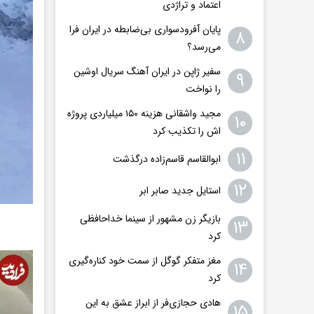
اعتماد و تراژدی
پایان آفرودسواری بی‌ضابطه در ایران فرا
۸
می‌رسد؟
سفیر ژاپن در ایران آهنگ سریال اوشین
۹
را نواخت
مجید واشقانی هزینه ۱۵۰ میلیاردی پروژه
۱۰
اش را تکذیب کرد
۱۱
ابوالقاسم قاسم‌زاده درگذشت
۱۲
استایل جدید صابر ابر
بازیگر زن مشهور از سینما خداحافظی
۱۳
کرد
مغز متفکر گوگل از سمت خود کناره‌گیری
۱۴
کرد
هادی حجازی‌فر از ابراز عشق به این
۱۵