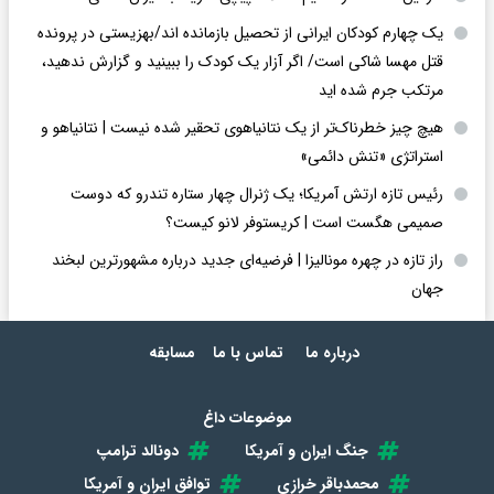
یک چهارم کودکان ایرانی از تحصیل بازمانده اند/بهزیستی در پرونده
قتل مهسا شاکی است/ اگر آزار یک کودک را ببینید و گزارش ندهید،
مرتکب جرم شده اید
هیچ چیز خطرناک‌تر از یک نتانیاهوی تحقیر شده نیست | نتانیاهو و
استراتژی «تنش دائمی»
رئیس تازه ارتش آمریکا؛ یک ژنرال چهار ستاره تندرو که دوست
صمیمی هگست است | کریستوفر لانو کیست؟
راز تازه در چهره مونالیزا | فرضیه‌ای جدید درباره مشهورترین لبخند
جهان
درباره ما
تماس با ما
مسابقه
موضوعات داغ
جنگ ایران و آمریکا
دونالد ترامپ
محمدباقر خرازی
توافق ایران و آمریکا