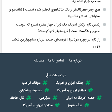
مرتکب جرم شده اید
هیچ چیز خطرناک‌تر از یک نتانیاهوی تحقیر شده نیست | نتانیاهو و
استراتژی «تنش دائمی»
رئیس تازه ارتش آمریکا؛ یک ژنرال چهار ستاره تندرو که دوست
صمیمی هگست است | کریستوفر لانو کیست؟
راز تازه در چهره مونالیزا | فرضیه‌ای جدید درباره مشهورترین لبخند
جهان
درباره ما
تماس با ما
مسابقه
موضوعات داغ
جنگ ایران و آمریکا
دونالد ترامپ
توافق ایران و آمریکا
مسعود پزشکیان
حمله آمریکا به ایران
سرگرمی
فال حافظ
تنگه هرمز
مذاکره ایران و آمریکا