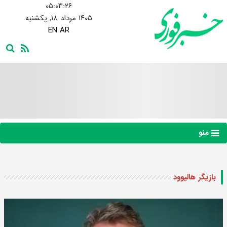
۰۵:۰۳:۲۷
۱۴۰۵ مرداد ۱۸, یکشنبه
EN
AR
منو
بازیگر هالیوود