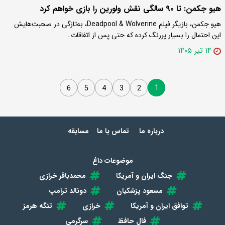
هیو جکمن: تا ۹۰ سالگی نقش ولورین را بازی خواهم کرد
هیو جکمن، بازیگر فیلم Deadpool & Wolverine، به‌تازگی در صحبت‌هایش
این احتمال را بسیار پررنگ کرده که حتی پس از اتفاقات…
۱۴ تیر ۱۴۰۵
1
6
5
4
3
2
درباره ما
تماس با ما
مسابقه
موضوعات داغ
جنگ ایران و آمریکا
محمدباقر خرازی
مسعود پزشکیان
دونالد ترامپ
توافق ایران و آمریکا
خرازی
تنگه هرمز
فال حافظ
سرگرمی