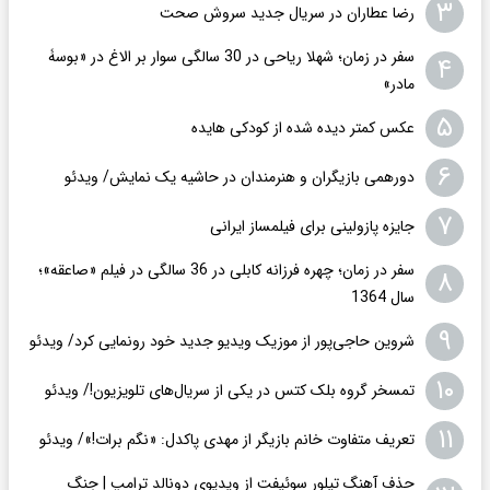
۳
رضا عطاران در سریال جدید سروش صحت
سفر در زمان؛ شهلا ریاحی در 30 سالگی سوار بر الاغ در «بوسۀ
۴
مادر»
۵
عکس کمتر دیده شده از کودکی هایده
۶
دورهمی بازیگران و هنرمندان در حاشیه یک نمایش/ ویدئو
۷
جایزه پازولینی برای فیلمساز ایرانی
سفر در زمان؛ چهره فرزانه کابلی در 36 سالگی در فیلم «صاعقه»؛
۸
سال 1364
۹
شروین حاجی‌پور از موزیک ویدیو جدید خود رونمایی کرد/ ویدئو
۱۰
تمسخر گروه بلک کتس در یکی از سریال‌های تلویزیون!/ ویدئو
۱۱
تعریف متفاوت خانم بازیگر از مهدی پاکدل: «نگم برات!»/ ویدئو
حذف آهنگ تیلور سوئیفت از ویدیوی دونالد ترامپ | جنگ