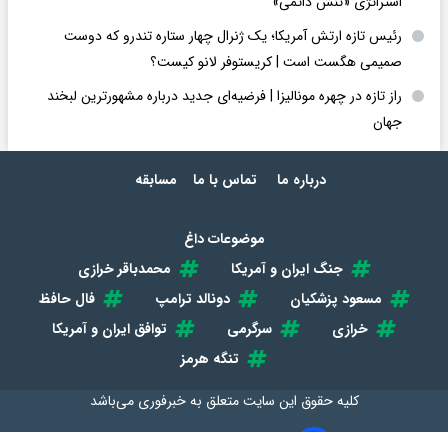
استراتژی «تنش دائمی»
رئیس تازه ارتش آمریکا؛ یک ژنرال چهار ستاره تندرو که دوست
صمیمی هگست است | کریستوفر لانو کیست؟
راز تازه در چهره مونالیزا | فرضیه‌ای جدید درباره مشهورترین لبخند
جهان
درباره ما
تماس با ما
مسابقه
موضوعات داغ
جنگ ایران و آمریکا
محمدباقر خرازی
مسعود پزشکیان
دونالد ترامپ
فال حافظ
خرازی
سرگرمی
توافق ایران و آمریکا
تنگه هرمز
کلیه حقوق این سایت متعلق به
خبرفوری
می‌باشد
طراحی سایت خبری و خبرگزاری آسام