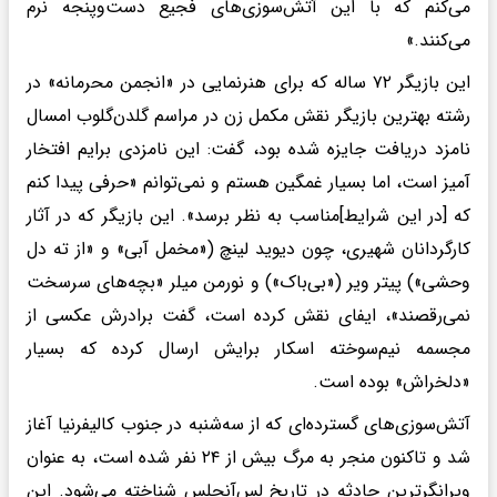
می‌کنم که با این آتش‌سوزی‌های فجیع دست‌وپنجه نرم
می‌کنند.»
این بازیگر ۷۲ ساله که برای هنرنمایی در «انجمن محرمانه» در
رشته بهترین بازیگر نقش مکمل زن در مراسم گلدن‌گلوب امسال
نامزد دریافت جایزه شده بود، گفت: این نامزدی برایم افتخار
آمیز است، اما بسیار غمگین هستم و نمی‌توانم «حرفی پیدا کنم
که [در این شرایط]مناسب به نظر برسد». این بازیگر که در آثار
کارگردانان شهیری، چون دیوید لینچ («مخمل آبی» و «از ته دل
وحشی») پیتر ویر («بی‌باک») و نورمن میلر «بچه‌های سرسخت
نمی‌رقصند»، ایفای نقش کرده است، گفت برادرش عکسی از
مجسمه نیم‌سوخته اسکار برایش ارسال کرده که بسیار
«دلخراش» بوده است.
آتش‌سوزی‌های گسترده‌ای که از سه‌شنبه در جنوب کالیفرنیا آغاز
شد و تاکنون منجر به مرگ بیش از ۲۴ نفر شده است، به عنوان
ویرانگرترین حادثه در تاریخ لس‌آنجلس شناخته می‌شود. این