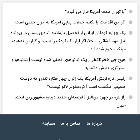
آیا تهران هدف آمریکا قرار می گیرد؟
اگر این اقدامات را نکنیم حملات پیاپی آمریکا به ایران حتمی است
یک چهارم کودکان ایرانی از تحصیل بازمانده اند/بهزیستی در پرونده
قتل مهسا شاکی است/ اگر آزار یک کودک را ببینید و گزارش ندهید،
مرتکب جرم شده اید
هیچ چیز خطرناک‌تر از یک نتانیاهوی تحقیر شده نیست | نتانیاهو و
استراتژی «تنش دائمی»
رئیس تازه ارتش آمریکا؛ یک ژنرال چهار ستاره تندرو که دوست
صمیمی هگست است | کریستوفر لانو کیست؟
راز تازه در چهره مونالیزا | فرضیه‌ای جدید درباره مشهورترین لبخند
جهان
درباره ما
تماس با ما
مسابقه