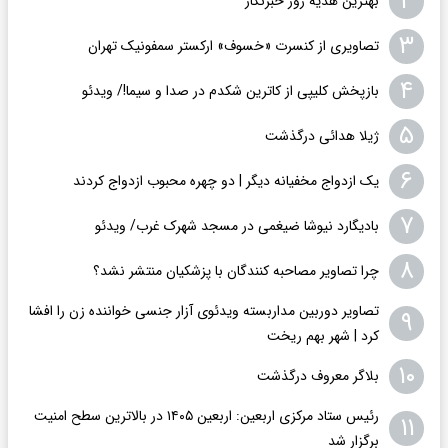
۲
بهترین هدیه روز خبرنگار
۳
تصاویری از کنسرت «خسوف» ارکستر سمفونیک تهران
۴
بازپخش کلیپی از کاترین شکدم در صدا و سیما!/ ویدئو
۵
ژیلا هدائی درگذشت
۶
یک ازدواج مخفیانه دیگر | دو چهره محبوب ازدواج کردند
۷
بادیگارد نیوشا ضیغمی در مسجد شهرک غرب/ ویدئو
۸
چرا تصاویر مصاحبه کنندگان با پزشکیان منتشر نشد؟
تصاویر دوربین مداربسته ویدئوی آزار جنسی خواننده زن را افشا
۹
کرد | شهر بهم ریخت
۱۰
بلاگر معروف درگذشت
رئیس ستاد مرکزی اربعین: اربعین ۱۴۰۵ در بالاترین سطح امنیت
۱۱
برگزار شد