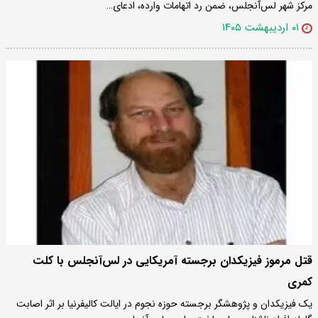
مرکز شهر لس‌آنجلس، ضمن رد اتهامات وارده، ادعای…
۰۱ اردیبهشت ۱۴۰۵
قتل مرموز فیزیکدان برجسته آمریکایی در لس‌آنجلس با کلت
کمری
یک فیزیکدان و پژوهشگر برجسته حوزه نجوم در ایالت کالیفرنیا بر اثر اصابت