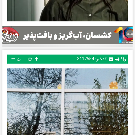
ت
کدخبر:
3117554
ت