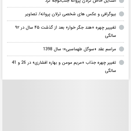
استایل خاص ترلان پروانه جلب‌توجه کرد
بیوگرافی و عکس های شخصی ترلان پروانه/ تصاویر
تغیییر چهره «هند جگر خوار» بعد از گذشت ۴۵ سال در ۹۲
سالگی
مراسم عقد «سوگل طهماسبی»؛ سال 1398
تغییر چهره جذاب «مریم مومن و بهاره افشاری» در 26 و 41
سالگی