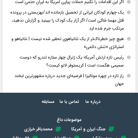
اگر این اقدامات را نکنیم حملات پیاپی آمریکا به ایران حتمی است
یک چهارم کودکان ایرانی از تحصیل بازمانده اند/بهزیستی در پرونده
قتل مهسا شاکی است/ اگر آزار یک کودک را ببینید و گزارش ندهید،
مرتکب جرم شده اید
هیچ چیز خطرناک‌تر از یک نتانیاهوی تحقیر شده نیست | نتانیاهو و
استراتژی «تنش دائمی»
رئیس تازه ارتش آمریکا؛ یک ژنرال چهار ستاره تندرو که دوست
صمیمی هگست است | کریستوفر لانو کیست؟
راز تازه در چهره مونالیزا | فرضیه‌ای جدید درباره مشهورترین لبخند
جهان
درباره ما
تماس با ما
مسابقه
موضوعات داغ
جنگ ایران و آمریکا
محمدباقر خرازی