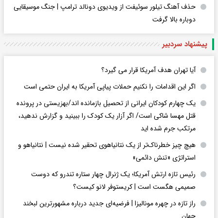
حذف آهنگ تیلور سوئیفت از ویدیوی دونالد ترامپ | جنگ موسیقایی
دوباره بالا گرفت
پیشنهاد سردبیر
آیا تهران هدف آمریکا قرار می گیرد؟
اگر این اقدامات را نکنیم حملات پیاپی آمریکا به ایران حتمی است
یک چهارم کودکان ایرانی از تحصیل بازمانده اند/بهزیستی در پرونده
قتل مهسا شاکی است/ اگر آزار یک کودک را ببینید و گزارش ندهید،
مرتکب جرم شده اید
هیچ چیز خطرناک‌تر از یک نتانیاهوی تحقیر شده نیست | نتانیاهو و
استراتژی «تنش دائمی»
رئیس تازه ارتش آمریکا؛ یک ژنرال چهار ستاره تندرو که دوست
صمیمی هگست است | کریستوفر لانو کیست؟
راز تازه در چهره مونالیزا | فرضیه‌ای جدید درباره مشهورترین لبخند
جهان