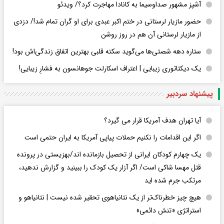
آشپز مشهور صداوسیما به کانادا مهاجرت کرد؟/ ویدئو
حضور مازیار لرستانی در ختم اکبر عبدی برای او گران تمام شد!/ دزدی
از مازیار لرستانی آن هم در روز روشن
ستاره دهه شصتی‌ها می‌گوید سکته قلبی بهترین اتفاق زندگی‌اش بود!
یک دیکتاتوری زیبایی | اعتراف اسکارلت جوهانسون به فشارِ زیبایی!
پیشنهاد سردبیر
آیا تهران هدف آمریکا قرار می گیرد؟
اگر این اقدامات را نکنیم حملات پیاپی آمریکا به ایران حتمی است
یک چهارم کودکان ایرانی از تحصیل بازمانده اند/بهزیستی در پرونده
قتل مهسا شاکی است/ اگر آزار یک کودک را ببینید و گزارش ندهید،
مرتکب جرم شده اید
هیچ چیز خطرناک‌تر از یک نتانیاهوی تحقیر شده نیست | نتانیاهو و
استراتژی «تنش دائمی»