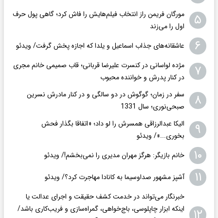
مورگان فریمن راز انتخاب فیلم‌هایش را فاش کرد؛ گاهی پول حرف
۵
اول را می‌زند
۶
عاشقانه‌های جذاب اسماعیل و یلدا که اجازه پخش گرفت/ ویدئو
مژده لواسانی در کنسرت علیرضا قربانی؛ قاب صمیمی خانم مجری
۷
در کنار پدرش و خواننده محبوب
سفر در زمان؛ گوگوش در دو سالگی و در کنار مادرش نسرین
۸
صبحی‌نوری؛ سال 1331
الیکا عبدالرزاقی همسرش را لو داد؛ «اتفاقا بگذار فحش
۹
بخوری...»/ ویدئو
۱۰
خانم بازیگر: هرگز مهران مدیری را نمی‌بخشم!/ ویدئو
۱۱
آشپز مشهور صداوسیما به کانادا مهاجرت کرد؟/ ویدئو
خبرنگار می‌تواند در خدمت کشف حقیقت و اجرای عدالت یا
اینکه ابزار چاپلوسی، باج‌خواهی، گمراه‌سازی و فریب‌کاری باشد/
۱۲