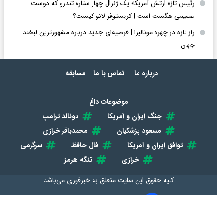
رئیس تازه ارتش آمریکا؛ یک ژنرال چهار ستاره تندرو که دوست
صمیمی هگست است | کریستوفر لانو کیست؟
راز تازه در چهره مونالیزا | فرضیه‌ای جدید درباره مشهورترین لبخند
جهان
درباره ما
تماس با ما
مسابقه
موضوعات داغ
جنگ ایران و آمریکا
دونالد ترامپ
مسعود پزشکیان
محمدباقر خرازی
توافق ایران و آمریکا
فال حافظ
سرگرمی
خرازی
تنگه هرمز
کلیه حقوق این سایت متعلق به
خبرفوری
می‌باشد
طراحی سایت خبری و خبرگزاری آسام