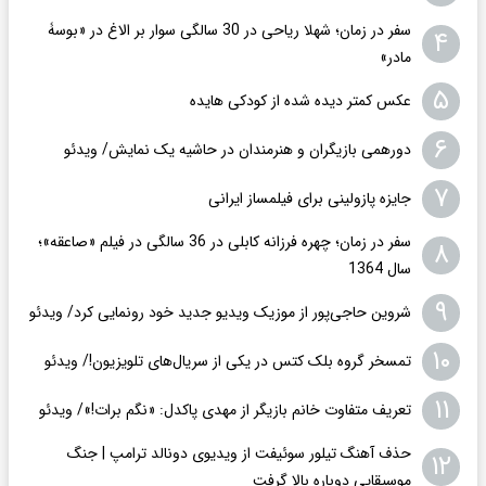
سفر در زمان؛ شهلا ریاحی در 30 سالگی سوار بر الاغ در «بوسۀ
۴
مادر»
۵
عکس کمتر دیده شده از کودکی هایده
۶
دورهمی بازیگران و هنرمندان در حاشیه یک نمایش/ ویدئو
۷
جایزه پازولینی برای فیلمساز ایرانی
سفر در زمان؛ چهره فرزانه کابلی در 36 سالگی در فیلم «صاعقه»؛
۸
سال 1364
۹
شروین حاجی‌پور از موزیک ویدیو جدید خود رونمایی کرد/ ویدئو
۱۰
تمسخر گروه بلک کتس در یکی از سریال‌های تلویزیون!/ ویدئو
۱۱
تعریف متفاوت خانم بازیگر از مهدی پاکدل: «نگم برات!»/ ویدئو
حذف آهنگ تیلور سوئیفت از ویدیوی دونالد ترامپ | جنگ
۱۲
موسیقایی دوباره بالا گرفت