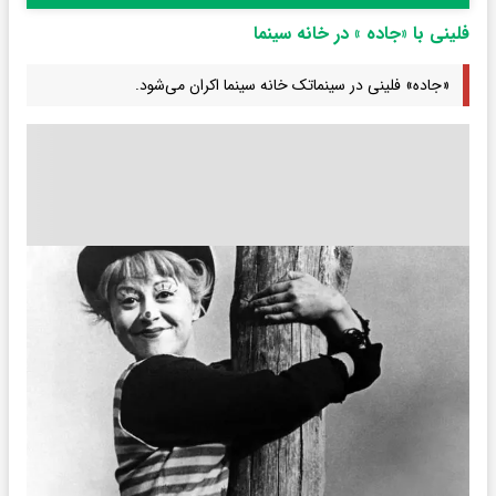
فلینی با «جاده » در خانه سینما
«جاده» فلینی در سینماتک خانه سینما اکران می‌شود.