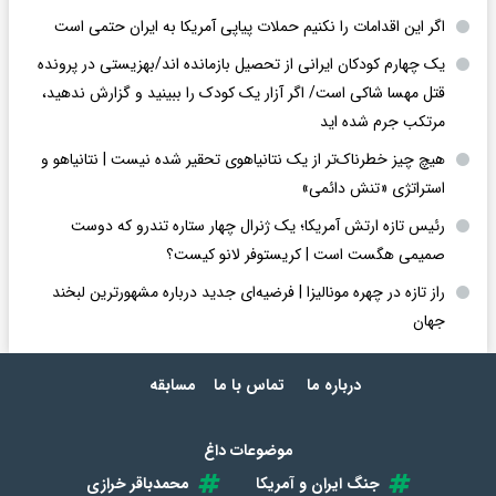
اگر این اقدامات را نکنیم حملات پیاپی آمریکا به ایران حتمی است
یک چهارم کودکان ایرانی از تحصیل بازمانده اند/بهزیستی در پرونده
قتل مهسا شاکی است/ اگر آزار یک کودک را ببینید و گزارش ندهید،
مرتکب جرم شده اید
هیچ چیز خطرناک‌تر از یک نتانیاهوی تحقیر شده نیست | نتانیاهو و
استراتژی «تنش دائمی»
رئیس تازه ارتش آمریکا؛ یک ژنرال چهار ستاره تندرو که دوست
صمیمی هگست است | کریستوفر لانو کیست؟
راز تازه در چهره مونالیزا | فرضیه‌ای جدید درباره مشهورترین لبخند
جهان
درباره ما
تماس با ما
مسابقه
موضوعات داغ
جنگ ایران و آمریکا
محمدباقر خرازی