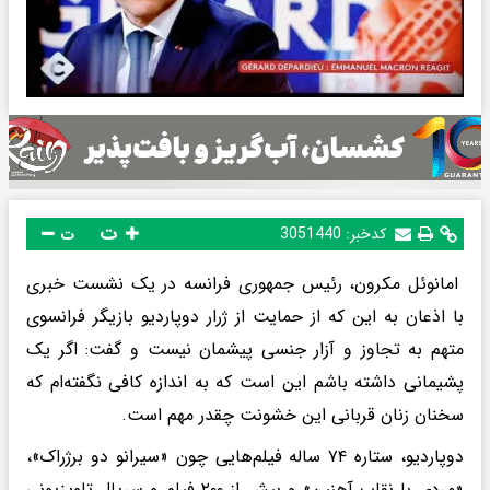
ت
کدخبر:
3051440
ت
امانوئل مکرون، رئیس جمهوری فرانسه در یک نشست خبری
با اذعان به این که از حمایت از ژرار دوپاردیو بازیگر فرانسوی
متهم به تجاوز و آزار جنسی پیشمان نیست و گفت: اگر یک
پشیمانی داشته باشم این است که به اندازه کافی نگفته‌ام که
سخنان زنان قربانی این خشونت چقدر مهم است.
دوپاردیو، ستاره ۷۴ ساله فیلم‌هایی چون «سیرانو دو برژراک»،
«مردی با نقاب آهنین» و بیش از ۲۰۰ فیلم و سریال تلویزیونی