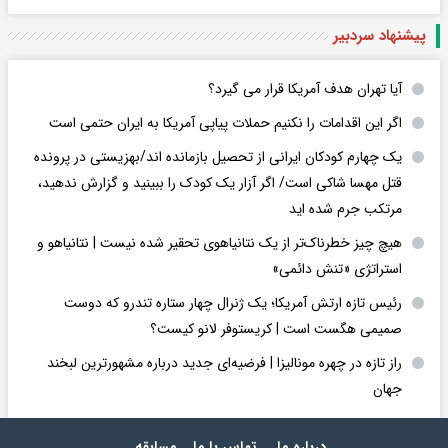
پیشنهاد سردبیر
آیا تهران هدف آمریکا قرار می گیرد؟
اگر این اقدامات را نکنیم حملات پیاپی آمریکا به ایران حتمی است
یک چهارم کودکان ایرانی از تحصیل بازمانده اند/بهزیستی در پرونده
قتل مهسا شاکی است/ اگر آزار یک کودک را ببینید و گزارش ندهید،
مرتکب جرم شده اید
هیچ چیز خطرناک‌تر از یک نتانیاهوی تحقیر شده نیست | نتانیاهو و
استراتژی «تنش دائمی»
رئیس تازه ارتش آمریکا؛ یک ژنرال چهار ستاره تندرو که دوست
صمیمی هگست است | کریستوفر لانو کیست؟
راز تازه در چهره مونالیزا | فرضیه‌ای جدید درباره مشهورترین لبخند
جهان
درباره ما
تماس با ما
مسابقه