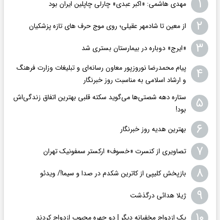
۱
مهدی هاشمی: «اکبر عبدی» چارلی چاپلین ایران بود
۲
از معین تا شادمهر عقیلی؛ روی موج حرف های تازه پزشکیان
۳
«ایرج» دوباره در بیمارستان بستری شد
پیام محمدرضا نوروزپور معاون رسانه‌ای و تبلیغات وزارت فرهنگ
۴
و ارشاد اسلامی به مناسبت روز خبرنگار
ستاره دهه شصتی‌ها می‌گوید سکته قلبی بهترین اتفاق زندگی‌اش
۵
بود!
۶
بهترین هدیه روز خبرنگار
۷
تصاویری از کنسرت «خسوف» ارکستر سمفونیک تهران
۸
بازپخش کلیپی از کاترین شکدم در صدا و سیما!/ ویدئو
۹
ژیلا هدائی درگذشت
۱۰
یک ازدواج مخفیانه دیگر | دو چهره محبوب ازدواج کردند