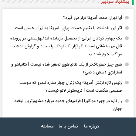
پیشنهاد سردبیر
آیا تهران هدف آمریکا قرار می گیرد؟
اگر این اقدامات را نکنیم حملات پیاپی آمریکا به ایران حتمی است
یک چهارم کودکان ایرانی از تحصیل بازمانده اند/بهزیستی در پرونده
قتل مهسا شاکی است/ اگر آزار یک کودک را ببینید و گزارش ندهید،
مرتکب جرم شده اید
هیچ چیز خطرناک‌تر از یک نتانیاهوی تحقیر شده نیست | نتانیاهو و
استراتژی «تنش دائمی»
رئیس تازه ارتش آمریکا؛ یک ژنرال چهار ستاره تندرو که دوست
صمیمی هگست است | کریستوفر لانو کیست؟
راز تازه در چهره مونالیزا | فرضیه‌ای جدید درباره مشهورترین لبخند
جهان
درباره ما
تماس با ما
مسابقه