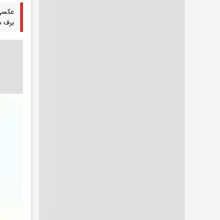
عکسی 
برف س