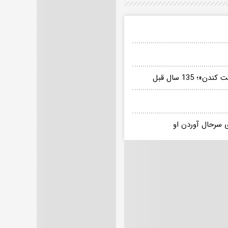
135 سال قبل
ی سرحال آوردن او