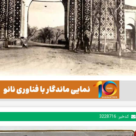
کدخبر:
3228716