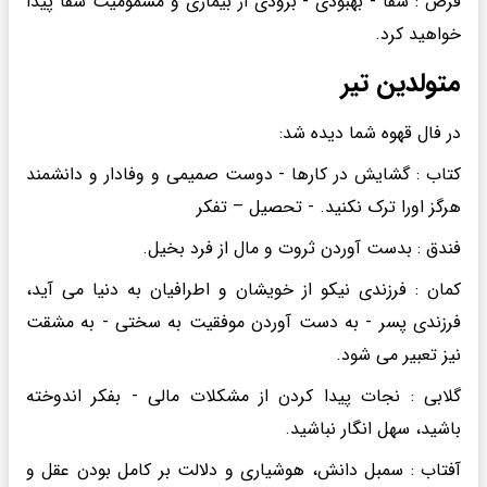
قرص : شفا - بهبودی - بزودی از بیماری و مسمومیت شفا پیدا
خواهید کرد.
متولدین تیر
در فال قهوه شما دیده شد:
کتاب : گشایش در کارها - دوست صمیمی و وفادار و دانشمند
هرگز اورا ترک نکنید. - تحصیل – تفکر
فندق : بدست آوردن ثروت و مال از فرد بخیل.
کمان : فرزندی نیکو از خویشان و اطرافیان به دنیا می آید،
فرزندی پسر - به دست آوردن موفقیت به سختی - به مشقت
نیز تعبیر می شود.
گلابی : نجات پیدا کردن از مشکلات مالی - بفکر اندوخته
باشید، سهل انگار نباشید.
آفتاب : سمبل دانش، هوشیاری و دلالت بر کامل بودن عقل و