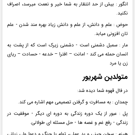
انگور : بیش از حد انتظار به شما خیر و نعمت میرسد، اصراف
نکنید.
حوض : علم و دانش، از علم و دانش زیاد بهره مند شدن - علم
تان افزونی میابد.
مار : سمبل دشمنی است - دشمنی زیرک است که از پشت به
انسان حمله می کند - امانت – افترا – خدعه - حسادت – ریای
زن یا مرد
متولدین شهریور
در فال قهوه شما دیده شد:
چمدان : به مسافرت و گرفتن تصمیمی مهم اشاره می کند.
پل : عبور از یک دوره زندگی به دوره ای دیگر - موفقیت در
زندگی - رفع غم و غصه ها - حل مسئله ای طولانی.
هیزم : سخن چینی و بد عملی، توام با جنگ و دعوا ولی زیانی