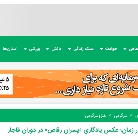
ماعی
حوادث
سبک زندگی
دانش
ورزشی
استان‌ها
ی
سرگرمی
طنز‌و‌سرگرمی
 زمان؛ عکس یادگاری «پسران رقاص» در دوران قاجار