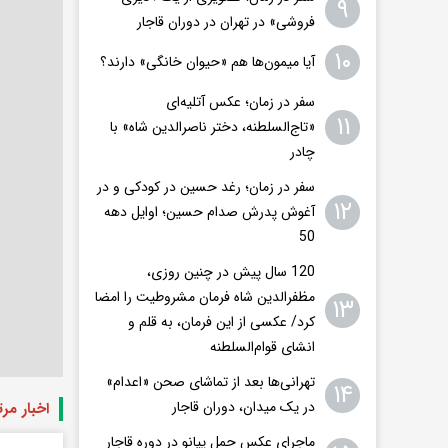
۹
فروشی» در تهران در دوران قاجار
۱۰
آیا میمون‌ها هم «حیوان خانگی» دارند؟
سفر در زمان؛ عکس آتلیه‌ای
۱۱
«تاج‌السلطنه، دختر ناصرالدین شاه» با
چادر
سفر در زمان؛ رغد حسین در کودکی و در
۱۲
آغوش پدرش صدام حسین؛ اوایل دهه
50
120 سال پیش در چنین روزی،
مظفرالدین شاه فرمان مشروطیت را امضا
۱۳
کرد/ عکسی از این فرمان، به قلم و
انشای قوام‌السلطنه
تهرانی‌ها بعد از تماشای صحن «اعدام»
۱۴
در یک میدان، دوران قاجار
اخبار مر
ماجرای عکس حمل پیانو در دوره قاجار