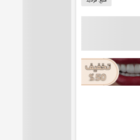
منبع:
فرادید