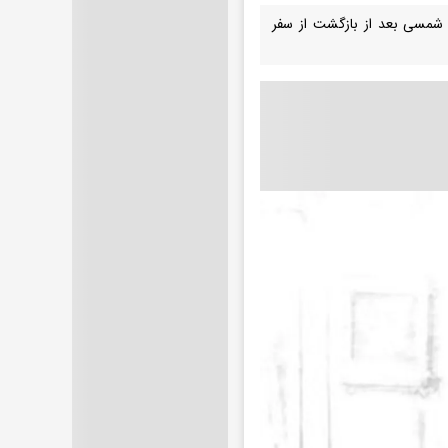
کسی از ناصرالدین شاه قاجار و نزدیک‌ترین اعضای دربارش را در حدود سال 1272 شمسی بعد از بازگشت از سفر