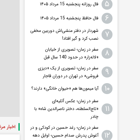
۵
فال روزانه پنجشنبه 15 مرداد ۱۴۰۵
۶
فال حافظ پنجشنبه 15 مرداد ۱۴۰۵
شهردار در دفتر منشی‌اش دوربین مخفی
۷
نصب کرد و گیر افتاد!
سفر در زمان؛ تصویری از خیابان
۸
«لاله‌زار» در حدود 140 سال قبل
سفر در زمان؛ تصویری از یک «دیزی
۹
فروشی» در تهران در دوران قاجار
۱۰
آیا میمون‌ها هم «حیوان خانگی» دارند؟
سفر در زمان؛ عکس آتلیه‌ای
۱۱
«تاج‌السلطنه، دختر ناصرالدین شاه» با
چادر
اخبار مر
سفر در زمان؛ رغد حسین در کودکی و در
۱۲
آغوش پدرش صدام حسین؛ اوایل دهه