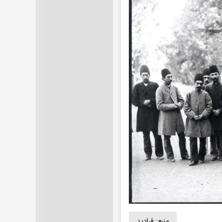
منبع:
فرادید