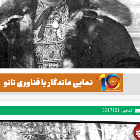
کدخبر:
3217151