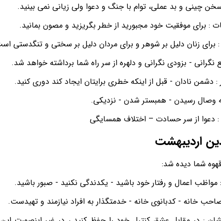
سخن چینی و بد عملی، توام با جنگ و دعوا ولی زیانی نمی بینید.
ت : برای موفقیت خود مجبورید از خطر بگریزید و مصون بمانید.
: برای زنان دلیل بر شوهر و برای مردان دلیل بر سختی و تنگدستی اس
ع نگرانی - بزودی نگرانی و دلهره از سر راه شما برداشته خواهد شد.
: دشمن نادان - قبل از اینکه خطری برایتان ایجاد کند دوری کنید.
به وصال رسیدن - همبستر شدن - نزدیکی.
 : دعوا از سر حسادت – اختلاف همسایگی
ین اردیبهشت
قهوه شما دیده شد:
مواظب اعمال و رفتار خود باشید - یکدندگی نکنید - صبور باشید.
احب خانه - کدبانوی خانه - خدمتگذار به افراد نیازمند و تهیدست.
ن : در مقابل عشق کنترل خود را حفظ کنید ، در غیر اینصورت این