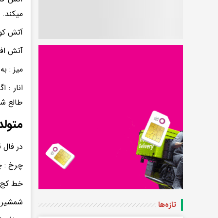
میکند.
آتش کوت
آتش افر
میز : ب
انار : 
طالع ش
متولد
در فال 
چرخ : 
خط کج 
شمشیر : 
تازه‌ها