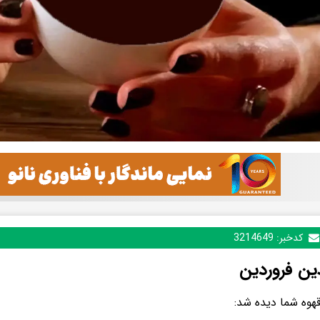
کدخبر:
3214649
ین فروردین
قهوه شما دیده شد: