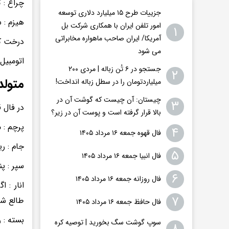
چراغ : 
جزییات طرح ۱۵ میلیارد دلاری توسعه
هیزم : 
امور تلفن ایران با همکاری شرکت بل
۱
آمریکا/ ایران صاحب ماهواره مخابراتی
درخت کا
می شود
اتومبیل
جستجو در ۶ تُن زباله | مردی ۲۰۰
۲
متولد
میلیاردتومان را در سطل زباله انداخت!
چیستان: آن چیست که گوشت آن در
۳
در فال 
بالا قرار گرفته است و پوست آن در زیر؟
پرچم : 
۴
فال قهوه جمعه ۱۶ مرداد ۱۴۰۵
جام : ر
۵
فال انبیا جمعه ۱۶ مرداد ۱۴۰۵
سپر : پ
۶
فال روزانه جمعه ۱۶ مرداد ۱۴۰۵
انار : 
۷
طالع ش
فال حافظ جمعه ۱۶ مرداد ۱۴۰۵
بسته : 
سوپ گوشت سگ بخورید | توصیه کره