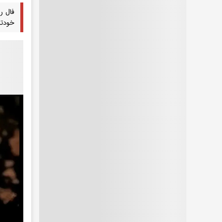
فال رو
خودتا