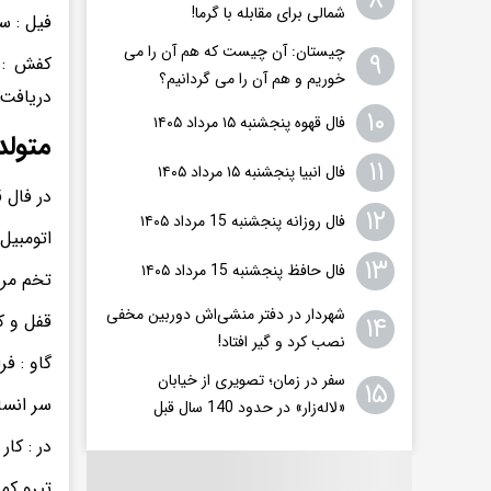
۸
شمالی برای مقابله با گرما!
فیل : س
چیستان: آن چیست که هم آن را می
۹
کفش : ب
خوریم و هم آن را می گردانیم؟
دریافت 
۱۰
فال قهوه پنجشنبه ۱۵ مرداد ۱۴۰۵
متولد
۱۱
فال انبیا پنجشنبه ۱۵ مرداد ۱۴۰۵
در فال 
۱۲
فال روزانه پنجشنبه 15 مرداد ۱۴۰۵
اتومبیل
۱۳
فال حافظ پنجشنبه 15 مرداد ۱۴۰۵
تخم مرغ
شهردار در دفتر منشی‌اش دوربین مخفی
۱۴
قفل و ک
نصب کرد و گیر افتاد!
گاو : ف
سفر در زمان؛ تصویری از خیابان
۱۵
سر انسا
«لاله‌زار» در حدود 140 سال قبل
در : کار
تیرو کما