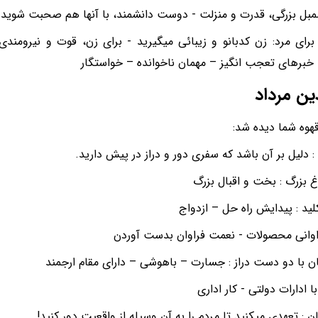
مبل بزرگی، قدرت و منزلت - دوست دانشمند، با آنها هم صحبت شوید
رای مرد: زن کدبانو و زیبائی میگیرید - برای زن، قوت و نیرومندی 
خبرهای تعجب انگیز – مهمان ناخوانده – خواستگار
ین مرداد
قهوه شما دیده شد:
 : دلیل بر آن باشد که سفری دور و دراز در پیش دارید.
 بزرگ : بخت و اقبال بزرگ
لید : پیدایش راه حل – ازدواج
راوانی محصولات - نعمت فراوان بدست آوردن
ن با دو دست دراز : جسارت – باهوشی – دارای مقام ارجمند
 با ادارات دولتی - کار اداری
ن : تعهدی میکنید تا مردم را به آن وسیله از واقعیت دور کنید!