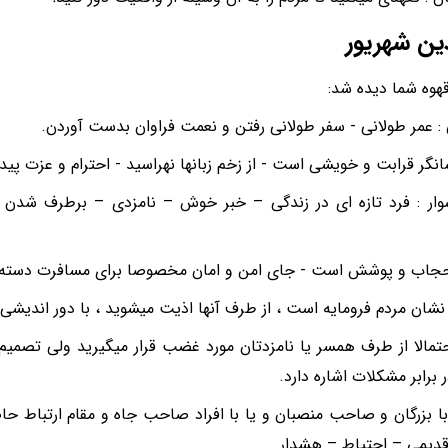
ین شهریور
قهوه شما دیده شد:
: عمر طولانی - سفر طولانی رفتن و نعمت فراوان بدست آوردن.
انگر قرابت و خویشی است - از زخم زبانها نهراسید - احترام و عزت پیدا
ر : فرد تازه ای در زندگی – خبر خوش – نامزدی – برطرف شدن د
 حجاب و پوشش است - جای امن و امان مخصوصا برای مسافرت دسته
شان مردم فرومایه است ، از طرف آنها اذیت میشوید ، با دور اندیشی 
حتمالا از طرف همسر یا نامزدتان مورد غضب قرار میگیرید ولی تصمیم
 برابر مشکلات اشاره دارد.
 با بزرگان و صاحب منصبان و یا با افراد صاحب جاه و مقام ارتباط 
قدیمی – احتیاط – هشدار