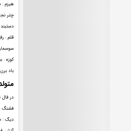
هیزم : 
چتر نجا
دستبند 
قلم : رف
سوسمار 
کوزه : 
باد برن
متولد
در فال 
فشنگ : 
دیگ : ص
آتش فشا