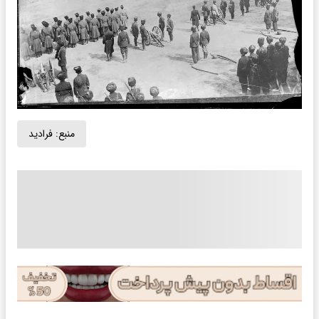
منبع:
فرادید