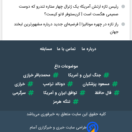
رئیس تازه ارتش آمریکا؛ یک ژنرال چهار ستاره تندرو که دوست
صمیمی هگست است | کریستوفر لانو کیست؟
راز تازه در چهره مونالیزا | فرضیه‌ای جدید درباره مشهورترین لبخند
جهان
درباره ما
تماس با ما
مسابقه
موضوعات داغ
جنگ ایران و آمریکا
محمدباقر خرازی
مسعود پزشکیان
دونالد ترامپ
خرازی
فال حافظ
توافق ایران و آمریکا
سرگرمی
تنگه هرمز
کلیه حقوق این سایت متعلق به
خبرفوری
می‌باشد
طراحی سایت خبری و خبرگزاری آسام