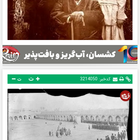
ت
کدخبر:
3214050
ت