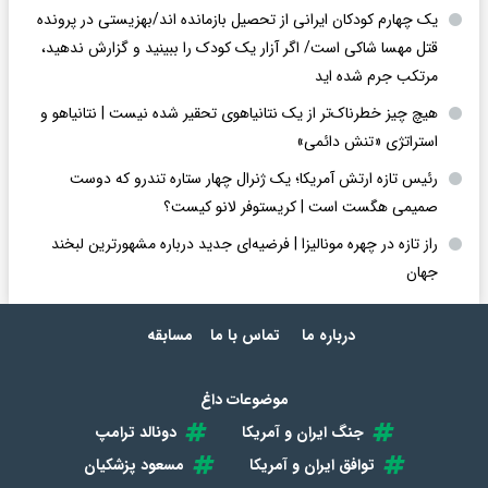
یک چهارم کودکان ایرانی از تحصیل بازمانده اند/بهزیستی در پرونده
قتل مهسا شاکی است/ اگر آزار یک کودک را ببینید و گزارش ندهید،
مرتکب جرم شده اید
هیچ چیز خطرناک‌تر از یک نتانیاهوی تحقیر شده نیست | نتانیاهو و
استراتژی «تنش دائمی»
رئیس تازه ارتش آمریکا؛ یک ژنرال چهار ستاره تندرو که دوست
صمیمی هگست است | کریستوفر لانو کیست؟
راز تازه در چهره مونالیزا | فرضیه‌ای جدید درباره مشهورترین لبخند
جهان
درباره ما
تماس با ما
مسابقه
موضوعات داغ
جنگ ایران و آمریکا
دونالد ترامپ
توافق ایران و آمریکا
مسعود پزشکیان