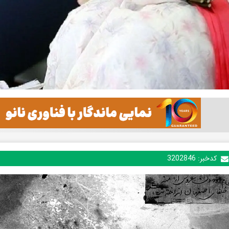
کدخبر:
3202846